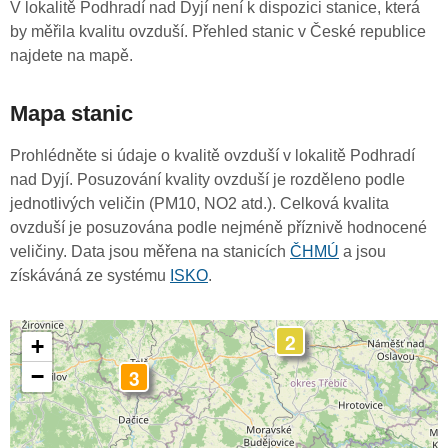
V lokalitě Podhradí nad Dyjí není k dispozici stanice, která
by měřila kvalitu ovzduší. Přehled stanic v České republice
najdete na mapě.
Mapa stanic
Prohlédněte si údaje o kvalitě ovzduší v lokalitě Podhradí
nad Dyjí. Posuzování kvality ovzduší je rozděleno podle
jednotlivých veličin (PM10, NO2 atd.). Celková kvalita
ovzduší je posuzována podle nejméně příznivě hodnocené
veličiny. Data jsou měřena na stanicích
ČHMÚ
a jsou
získáváná ze systému
ISKO
.
2
+
3
−