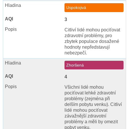
Uspokojivá
3
Citliví lidé mohou pociťovat
zdravotní problémy, pro
zbytek populace dosažené
hodnoty nepředstavují
nebezpečí.
Zhoršená
4
Všichni lidé mohou
pociťovat lehké zdravotní
problémy (zejména při
delším pobytu venku). Citliví
lidé mohou pociťovat
závažnější zdravotní
problémy a měli by omezit
pobyt venku.