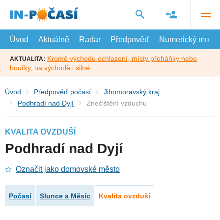
Přejít
na
hlavní
obsah
Úvod
Aktuálně
Radar
Předpověď
Numerický model
Kromě východu ochlazení, místy přeháňky nebo
AKTUALITA:
bouřky, na východě i silné
Úvod
Předpověď počasí
Jihomoravský kraj
Podhradí nad Dyjí
Znečištění vzduchu
KVALITA OVZDUŠÍ
Podhradí nad Dyjí
Označit jako domovské město
Počasí
Slunce a Měsíc
Kvalita ovzduší