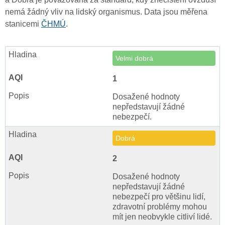
nemá žádný vliv na lidský organismus. Data jsou měřena
stanicemi
ČHMÚ
.
Velmi dobrá
1
Dosažené hodnoty
nepředstavují žádné
nebezpečí.
Dobrá
2
Dosažené hodnoty
nepředstavují žádné
nebezpečí pro většinu lidí,
zdravotní problémy mohou
mít jen neobvykle citliví lidé.