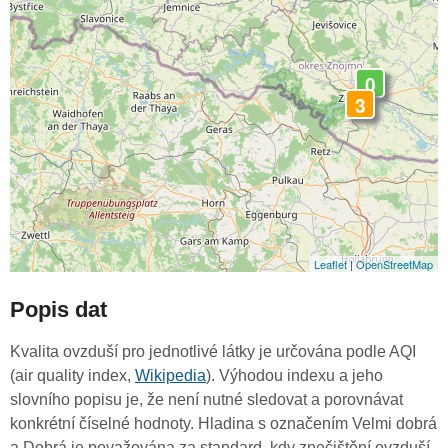
0
3
Leaflet
|
OpenStreetMap
Popis dat
Kvalita ovzduší pro jednotlivé látky je určována podle AQI
(air quality index,
Wikipedia
). Výhodou indexu a jeho
slovního popisu je, že není nutné sledovat a porovnávat
konkrétní číselné hodnoty. Hladina s označením Velmi dobrá
a Dobrá je považována za standard, kdy znečištění ovzduší