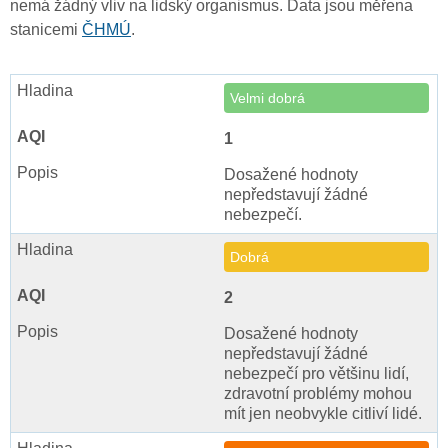
nemá žádný vliv na lidský organismus. Data jsou měřena
stanicemi
ČHMÚ
.
Velmi dobrá
1
Dosažené hodnoty
nepředstavují žádné
nebezpečí.
Dobrá
2
Dosažené hodnoty
nepředstavují žádné
nebezpečí pro většinu lidí,
zdravotní problémy mohou
mít jen neobvykle citliví lidé.