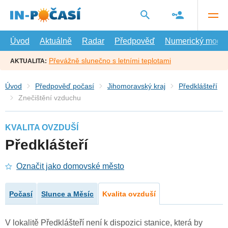
Přejít
na
hlavní
obsah
Úvod
Aktuálně
Radar
Předpověď
Numerický model
Převážně slunečno s letními teplotami
AKTUALITA:
Úvod
Předpověď počasí
Jihomoravský kraj
Předklášteří
Znečištění vzduchu
KVALITA OVZDUŠÍ
Předklášteří
Označit jako domovské město
Počasí
Slunce a Měsíc
Kvalita ovzduší
V lokalitě Předklášteří není k dispozici stanice, která by