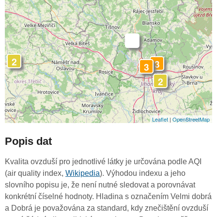
-
2
3
3
2
Leaflet
|
OpenStreetMap
Popis dat
Kvalita ovzduší pro jednotlivé látky je určována podle AQI
(air quality index,
Wikipedia
). Výhodou indexu a jeho
slovního popisu je, že není nutné sledovat a porovnávat
konkrétní číselné hodnoty. Hladina s označením Velmi dobrá
a Dobrá je považována za standard, kdy znečištění ovzduší