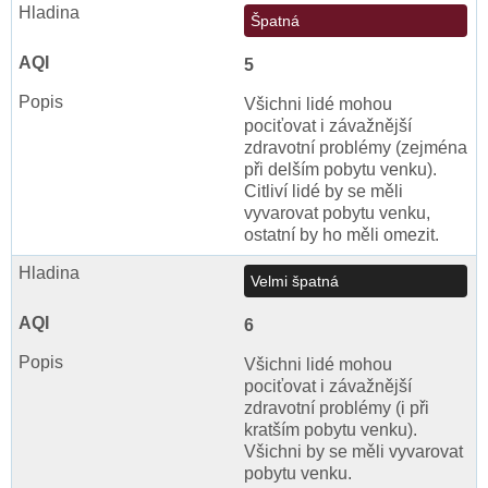
Špatná
5
Všichni lidé mohou
pociťovat i závažnější
zdravotní problémy (zejména
při delším pobytu venku).
Citliví lidé by se měli
vyvarovat pobytu venku,
ostatní by ho měli omezit.
Velmi špatná
6
Všichni lidé mohou
pociťovat i závažnější
zdravotní problémy (i při
kratším pobytu venku).
Všichni by se měli vyvarovat
pobytu venku.