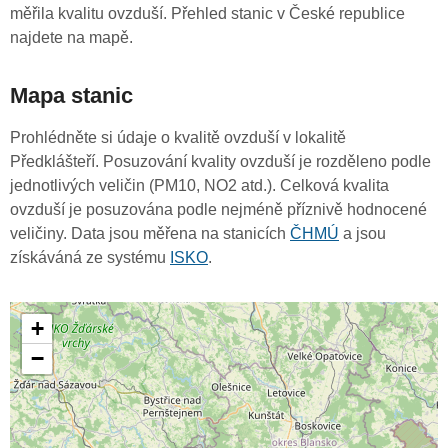
měřila kvalitu ovzduší. Přehled stanic v České republice
najdete na mapě.
Mapa stanic
Prohlédněte si údaje o kvalitě ovzduší v lokalitě
Předklášteří. Posuzování kvality ovzduší je rozděleno podle
jednotlivých veličin (PM10, NO2 atd.). Celková kvalita
ovzduší je posuzována podle nejméně příznivě hodnocené
veličiny. Data jsou měřena na stanicích
ČHMÚ
a jsou
získáváná ze systému
ISKO
.
+
−