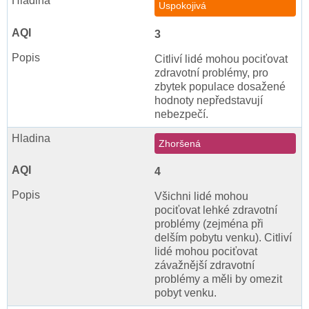
Uspokojivá
3
Citliví lidé mohou pociťovat
zdravotní problémy, pro
zbytek populace dosažené
hodnoty nepředstavují
nebezpečí.
Zhoršená
4
Všichni lidé mohou
pociťovat lehké zdravotní
problémy (zejména při
delším pobytu venku). Citliví
lidé mohou pociťovat
závažnější zdravotní
problémy a měli by omezit
pobyt venku.