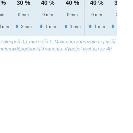
 %
30 %
40 %
40 %
40 %
30 %
mm
0 mm
0 mm
0 mm
0 mm
0 mm
8 mm
2 mm
1 mm
1 mm
1 mm
0.5 mm
e alespoň 0,1 mm srážek. Maximum zobrazuje nejvyšší
nejpravděpodobnější variantu. Výpočet vychází ze 40