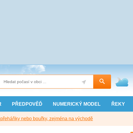
R
PŘEDPOVĚĎ
NUMERICKÝ
MODEL
ŘEKY
y přeháňky nebo bouřky, zejména na východě