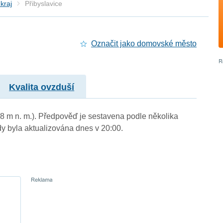
kraj
Přibyslavice
Označit jako domovské město
Kvalita ovzduší
498 m n. m.). Předpověď je sestavena podle několika
byla aktualizována dnes v 20:00.