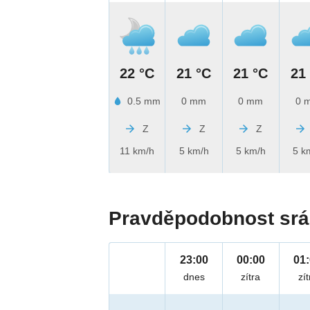
22 °C
21 °C
21 °C
21
0.5 mm
0 mm
0 mm
0 
Z
Z
Z
11 km/h
5 km/h
5 km/h
5 k
Pravděpodobnost srá
23:00
00:00
01
dnes
zítra
zít