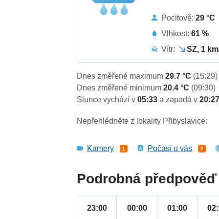
Pocitově:
29 °C
Vlhkost:
61 %
Vítr:
SZ, 1 km
Dnes změřené maximum
29.7 °C
(15:29)
Dnes změřené minimum
20.4 °C
(09:30)
Slunce vychází v
05:33
a zapadá v
20:2
Nepřehlédněte z lokality Přibyslavice:
Kamery
Počasí u vás
1
7
Podrobná předpověď 
23:00
00:00
01:00
02