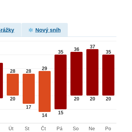
Srážky
Nový sníh
37
36
35
35
29
28
28
20
20
20
20
17
15
14
Út
St
Čt
Pá
So
Ne
Po