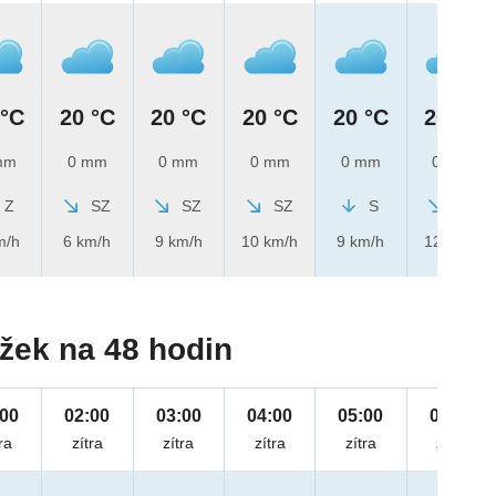
 °C
20 °C
20 °C
20 °C
20 °C
20 °C
mm
0 mm
0 mm
0 mm
0 mm
0 mm
Z
SZ
SZ
SZ
S
SZ
m/h
6 km/h
9 km/h
10 km/h
9 km/h
12 km/h
žek na 48 hodin
:00
02:00
03:00
04:00
05:00
06:00
ra
zítra
zítra
zítra
zítra
zítra