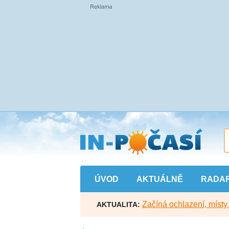
Přejít
na
hlavní
obsah
ÚVOD
AKTUÁLNĚ
RADA
Začíná ochlazení, míst
AKTUALITA: