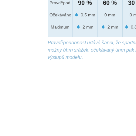
90 %
60 %
30
Pravděpod.
Očekáváno
0.5 mm
0 mm
0 
Maximum
2 mm
2 mm
0.
Pravděpodobnost udává šanci, že spadn
možný úhrn srážek, očekávaný úhrn pak 
výstupů modelu.