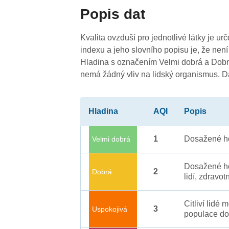
Popis dat
Kvalita ovzduší pro jednotlivé látky je ur
indexu a jeho slovního popisu je, že není
Hladina s označením Velmi dobrá a Dobrá
nemá žádný vliv na lidský organismus. 
Hladina
AQI
Popis
1
Dosažené ho
Velmi dobrá
Dosažené ho
2
Dobrá
lidí, zdravot
Citliví lidé
3
Uspokojivá
populace do