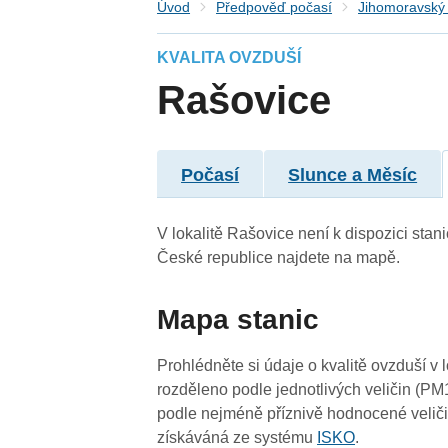
Úvod
Předpověď počasí
Jihomoravský 
KVALITA OVZDUŠÍ
3
3
Rašovice
4
4
Počasí
Slunce a Měsíc
V lokalitě Rašovice není k dispozici stani
České republice najdete na mapě.
Mapa stanic
4
4
Prohlédněte si údaje o kvalitě ovzduší v 
rozděleno podle jednotlivých veličin (PM
podle nejméně příznivě hodnocené veliči
získáváná ze systému
ISKO
.