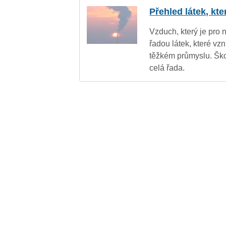
Přehled látek, kt
Vzduch, který je pro 
řadou látek, které vz
těžkém průmyslu. Ško
celá řada.