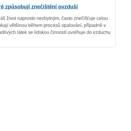
eré způsobují znečištění ovzduší
náš život naprosto nezbytným, často znečišťuje celou
nikají většinou během procesů spalování, případně v
dlivých látek se lidskou činností uvolňuje do vzduchu