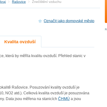
kraj
Rašovice
Znečištění vzduchu
Označit jako domovské město
Kvalita ovzduší
ce, která by měřila kvalitu ovzduší. Přehled stanic v
3
lokalitě Rašovice. Posuzování kvality ovzduší je
10, NO2 atd.). Celková kvalita ovzduší je posuzována
3
ny. Data jsou měřena na stanicích
ČHMÚ
a jsou
3