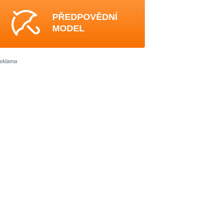
PŘEDPOVĚDNÍ
MODEL
4
4
0
3
3
4
4
-
4
3
4
4
-