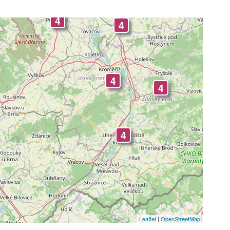
-
4
4
4
4
4
4
4
Leaflet
|
OpenStreetMap