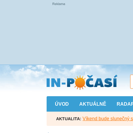
Přejít
na
hlavní
obsah
ÚVOD
AKTUÁLNĚ
RADA
Víkend bude slunečný s l
AKTUALITA: