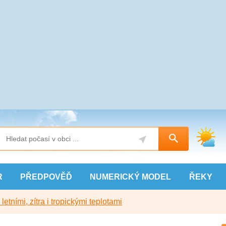
R
PŘEDPOVĚĎ
NUMERICKÝ
MODEL
ŘEKY
etními, zítra i tropickými teplotami