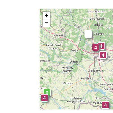
+
−
-
3
4
4
4
0
4
4