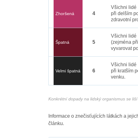
Všichni lid
4
při delším p
Zhoršená
zdravotní pr
Všichni lidé
5
(zejména při
Špatná
vyvarovat po
Všichni lidé
6
při kratším 
Velmi špatná
venku.
Konkrétní dopady na lidský organismus se liší 
Informace o znečisťujících látkách a jej
článku.