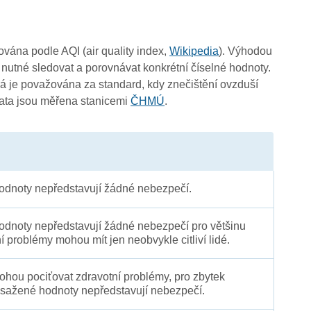
čována podle AQI (air quality index,
Wikipedia
). Výhodou
 nutné sledovat a porovnávat konkrétní číselné hodnoty.
 je považována za standard, kdy znečištění ovzduší
Data jsou měřena stanicemi
ČHMÚ
.
dnoty nepředstavují žádné nebezpečí.
dnoty nepředstavují žádné nebezpečí pro většinu
ní problémy mohou mít jen neobvykle citliví lidé.
 mohou pociťovat zdravotní problémy, pro zbytek
sažené hodnoty nepředstavují nebezpečí.