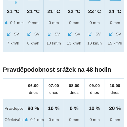
21 °C
21 °C
21 °C
22 °C
23 °C
24 °C
0.1 mm
0 mm
0 mm
0 mm
0 mm
0 mm
SV
SV
SV
SV
SV
SV
7 km/h
8 km/h
10 km/h
13 km/h
13 km/h
15 km/h
Pravděpodobnost srážek na 48 hodin
06:00
07:00
08:00
09:00
10:00
dnes
dnes
dnes
dnes
dnes
80 %
10 %
0 %
10 %
20 %
Pravděpod.
Očekáváno
0.1 mm
0 mm
0 mm
0 mm
0 mm