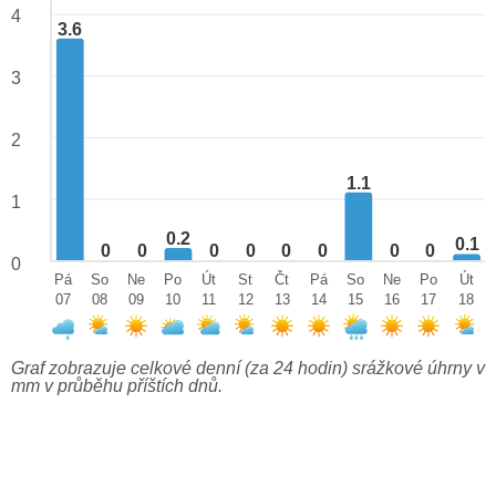
4
3.6
3
2
1.1
1
0.2
0.1
0
0
0
0
0
0
0
0
0
Pá
So
Ne
Po
Út
St
Čt
Pá
So
Ne
Po
Út
07
08
09
10
11
12
13
14
15
16
17
18
Graf zobrazuje celkové denní (za 24 hodin) srážkové úhrny v
mm v průběhu příštích dnů.