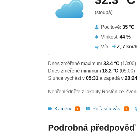
(stoupá)
Pocitově:
35 °C
Vlhkost:
44 %
Vítr:
Z, 7 km/
Dnes změřené maximum
33.4 °C
(13:00)
Dnes změřené minimum
18.2 °C
(05:00)
Slunce vychází v
05:31
a zapadá v
20:2
Nepřehlédněte z lokality Rostěnice-Zvon
Kamery
Počasí u vás
1
1
Podrobná předpověď 