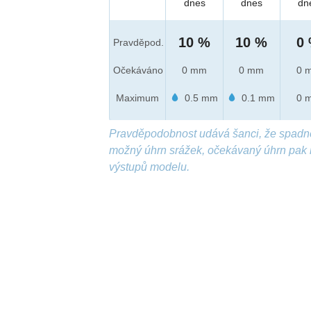
dnes
dnes
dn
10 %
10 %
0
Pravděpod.
Očekáváno
0 mm
0 mm
0 
Maximum
0.5 mm
0.1 mm
0 
Pravděpodobnost udává šanci, že spadn
možný úhrn srážek, očekávaný úhrn pak 
výstupů modelu.