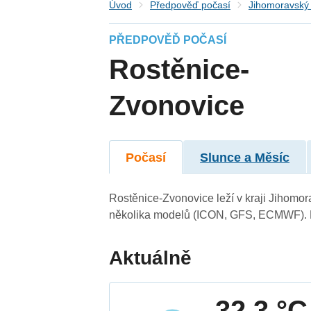
Úvod
Předpověď počasí
Jihomoravský 
PŘEDPOVĚĎ POČASÍ
Rostěnice-
Zvonovice
Počasí
Slunce a Měsíc
Rostěnice-Zvonovice leží v kraji Jihomo
několika modelů (ICON, GFS, ECMWF). N
Aktuálně
32.3 °C