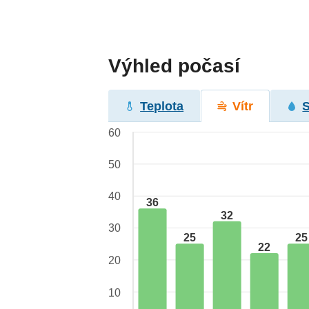
Výhled počasí
Teplota
Vítr
60
50
40
36
32
30
25
25
22
20
10