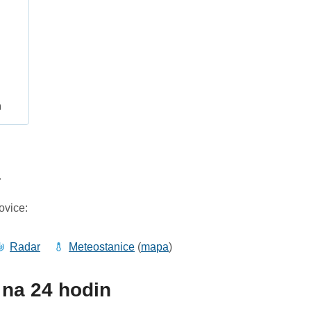
h
4
ovice:
Radar
Meteostanice
(
mapa
)
na 24 hodin