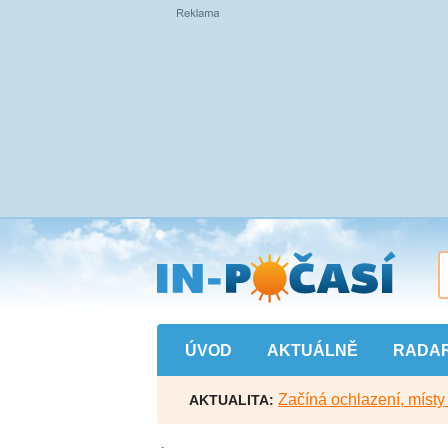
Přejít
na
hlavní
obsah
ÚVOD
AKTUÁLNĚ
RADA
Začíná ochlazení, míst
AKTUALITA: