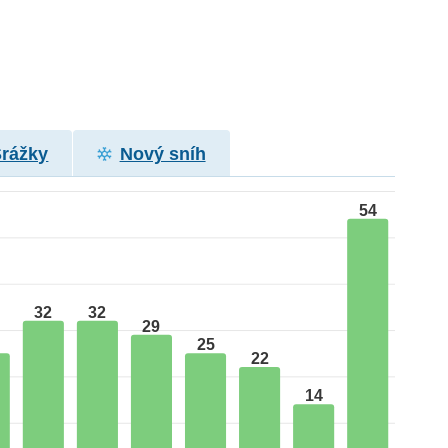
Srážky
Nový sníh
54
32
32
29
25
22
14