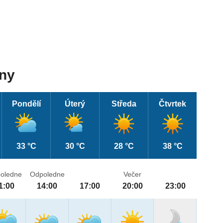
dny
Pondělí
Úterý
Středa
Čtvrtek
33 °C
30 °C
28 °C
38 °C
oledne
Odpoledne
Večer
1:00
14:00
17:00
20:00
23:00