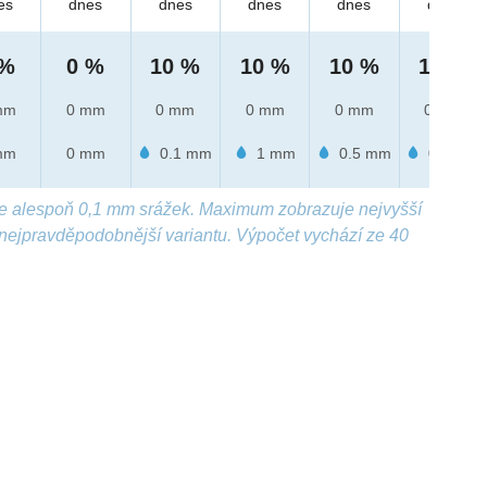
es
dnes
dnes
dnes
dnes
dnes
 %
0 %
10 %
10 %
10 %
10 %
mm
0 mm
0 mm
0 mm
0 mm
0 mm
mm
0 mm
0.1 mm
1 mm
0.5 mm
0.6 mm
e alespoň 0,1 mm srážek. Maximum zobrazuje nejvyšší
nejpravděpodobnější variantu. Výpočet vychází ze 40