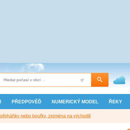
R
PŘEDPOVĚĎ
NUMERICKÝ
MODEL
ŘEKY
y přeháňky nebo bouřky, zejména na východě