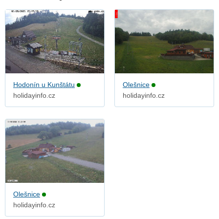
Hodonín u Kunštátu
Olešnice
holidayinfo.cz
holidayinfo.cz
Olešnice
holidayinfo.cz