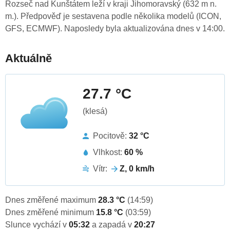
Rozseč nad Kunštátem leží v kraji Jihomoravský (632 m n.
m.). Předpověď je sestavena podle několika modelů (ICON,
GFS, ECMWF). Naposledy byla aktualizována dnes v 14:00.
Aktuálně
27.7 °C
(klesá)
Pocitově:
32 °C
Vlhkost:
60 %
Vítr:
Z, 0 km/h
Dnes změřené maximum
28.3 °C
(14:59)
Dnes změřené minimum
15.8 °C
(03:59)
Slunce vychází v
05:32
a zapadá v
20:27