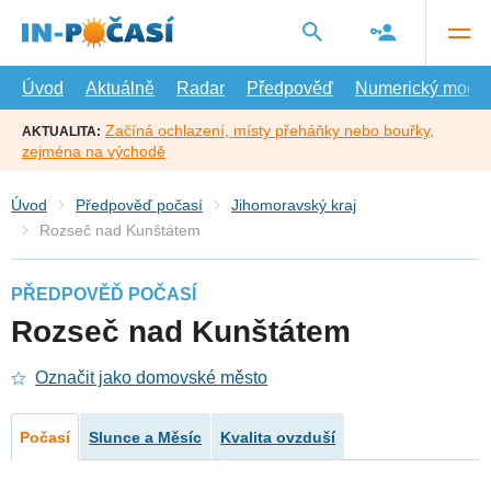
Přejít
na
hlavní
obsah
Úvod
Aktuálně
Radar
Předpověď
Numerický model
Začíná ochlazení, místy přeháňky nebo bouřky,
AKTUALITA:
zejména na východě
Úvod
Předpověď počasí
Jihomoravský kraj
Rozseč nad Kunštátem
PŘEDPOVĚĎ POČASÍ
Rozseč nad Kunštátem
Označit jako domovské město
Počasí
Slunce a Měsíc
Kvalita ovzduší