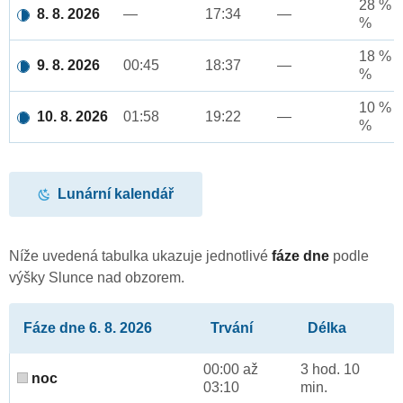
28 % a
8. 8. 2026
—
17:34
—
%
18 % a
9. 8. 2026
00:45
18:37
—
%
10 % a
10. 8. 2026
01:58
19:22
—
%
Lunární kalendář
Níže uvedená tabulka ukazuje jednotlivé
fáze dne
podle
výšky Slunce nad obzorem.
Fáze dne 6. 8. 2026
Trvání
Délka
00:00 až
3 hod. 10
noc
03:10
min.