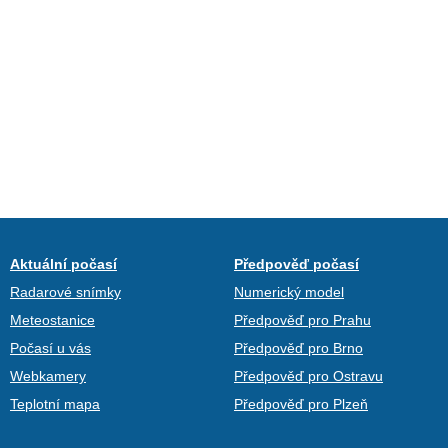
Aktuální počasí
Předpověď počasí
Radarové snímky
Numerický model
Meteostanice
Předpověď pro Prahu
Počasí u vás
Předpověď pro Brno
Webkamery
Předpověď pro Ostravu
Teplotní mapa
Předpověď pro Plzeň