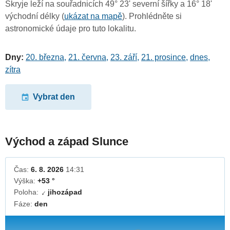
Skryje leží na souřadnicích 49° 23' severní šířky a 16° 18'
východní délky (
ukázat na mapě
). Prohlédněte si
astronomické údaje pro tuto lokalitu.
Dny:
20. března
,
21. června
,
23. září
,
21. prosince
,
dnes
,
zítra
Vybrat den
Východ a západ Slunce
Čas:
6. 8. 2026
14:31
Výška:
+53 °
Poloha:
jihozápad
↓
Fáze:
den