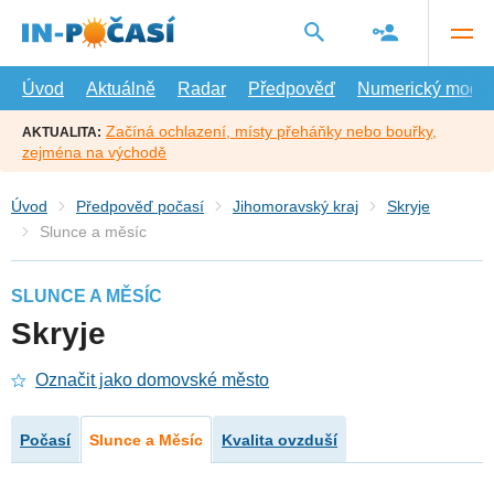
Přejít
na
hlavní
obsah
Úvod
Aktuálně
Radar
Předpověď
Numerický model
Začíná ochlazení, místy přeháňky nebo bouřky,
AKTUALITA:
zejména na východě
Úvod
Předpověď počasí
Jihomoravský kraj
Skryje
Slunce a měsíc
SLUNCE A MĚSÍC
Skryje
Označit jako domovské město
Počasí
Slunce a Měsíc
Kvalita ovzduší