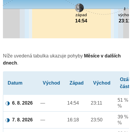
západ
východ
14:54
23:11
Níže uvedená tabulka ukazuje pohyby
Měsíce v dalších
dnech
.
Ozář
Datum
Východ
Západ
Východ
část
51 % a
6. 8. 2026
—
14:54
23:11
%
39 % a
7. 8. 2026
—
16:18
23:50
%