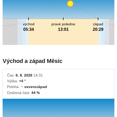
východ
pravé poledne
západ
05:34
13:01
20:29
Východ a západ Měsíc
Čas:
6. 8. 2026
14:31
Výška:
+4 °
Poloha:
severozápad
↓
Ozářená část:
44 %