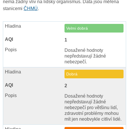
nemá žádný vliv na lidský organismus. Data jsou měřena
stanicemi
ČHMÚ
.
Velmi dobrá
1
Dosažené hodnoty
nepředstavují žádné
nebezpečí.
Dobrá
2
Dosažené hodnoty
nepředstavují žádné
nebezpečí pro většinu lidí,
zdravotní problémy mohou
mít jen neobvykle citliví lidé.