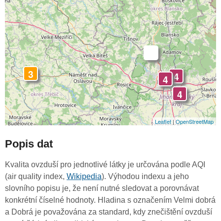
-
3
4
4
4
Leaflet
|
OpenStreetMap
Popis dat
Kvalita ovzduší pro jednotlivé látky je určována podle AQI
(air quality index,
Wikipedia
). Výhodou indexu a jeho
slovního popisu je, že není nutné sledovat a porovnávat
konkrétní číselné hodnoty. Hladina s označením Velmi dobrá
a Dobrá je považována za standard, kdy znečištění ovzduší