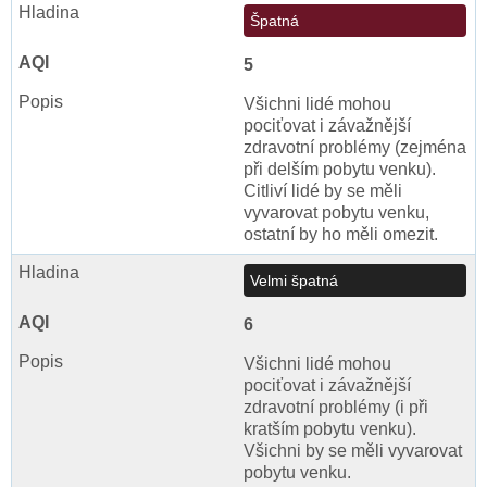
Špatná
5
Všichni lidé mohou
pociťovat i závažnější
zdravotní problémy (zejména
při delším pobytu venku).
Citliví lidé by se měli
vyvarovat pobytu venku,
ostatní by ho měli omezit.
Velmi špatná
6
Všichni lidé mohou
pociťovat i závažnější
zdravotní problémy (i při
kratším pobytu venku).
Všichni by se měli vyvarovat
pobytu venku.