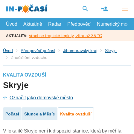
Přejít
na
hlavní
obsah
Úvod
Aktuálně
Radar
Předpověď
Numerický model
Vrací se tropické teploty, zítra až 35 °C
AKTUALITA:
Úvod
Předpověď počasí
Jihomoravský kraj
Skryje
Znečištění vzduchu
KVALITA OVZDUŠÍ
Skryje
Označit jako domovské město
Počasí
Slunce a Měsíc
Kvalita ovzduší
V lokalitě Skryje není k dispozici stanice, která by měřila