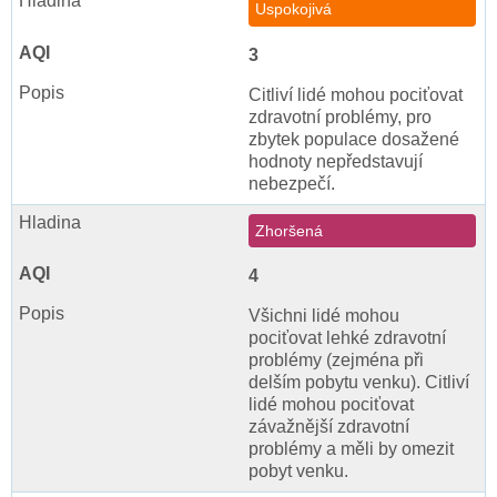
Uspokojivá
3
Citliví lidé mohou pociťovat
zdravotní problémy, pro
zbytek populace dosažené
hodnoty nepředstavují
nebezpečí.
Zhoršená
4
Všichni lidé mohou
pociťovat lehké zdravotní
problémy (zejména při
delším pobytu venku). Citliví
lidé mohou pociťovat
závažnější zdravotní
problémy a měli by omezit
pobyt venku.