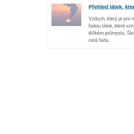
Přehled látek, kt
Vzduch, který je pro 
řadou látek, které vz
těžkém průmyslu. Ško
celá řada.