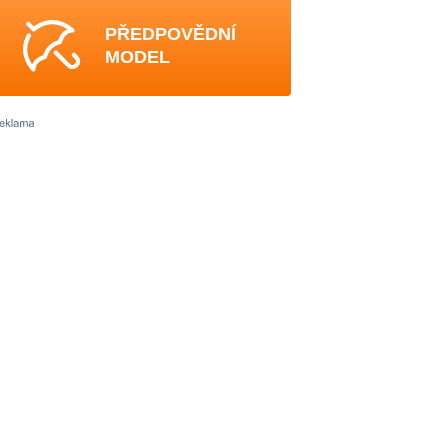
PŘEDPOVĚDNÍ
MODEL
3
3
3
3
3
3
3
2
-
3
3
3