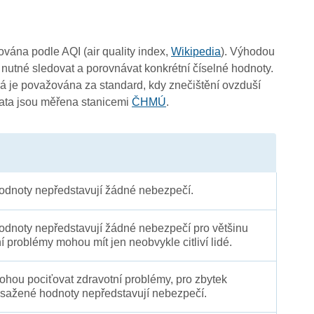
čována podle AQI (air quality index,
Wikipedia
). Výhodou
 nutné sledovat a porovnávat konkrétní číselné hodnoty.
 je považována za standard, kdy znečištění ovzduší
Data jsou měřena stanicemi
ČHMÚ
.
dnoty nepředstavují žádné nebezpečí.
dnoty nepředstavují žádné nebezpečí pro většinu
ní problémy mohou mít jen neobvykle citliví lidé.
 mohou pociťovat zdravotní problémy, pro zbytek
sažené hodnoty nepředstavují nebezpečí.