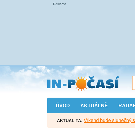
Přejít
na
hlavní
obsah
ÚVOD
AKTUÁLNĚ
RADA
Víkend bude slunečný s l
AKTUALITA: