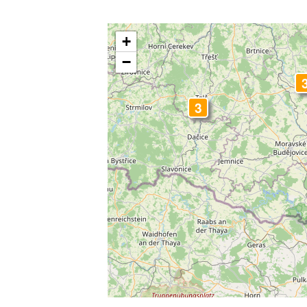
3
+
−
3
3