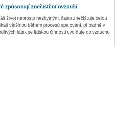
eré způsobují znečištění ovzduší
náš život naprosto nezbytným, často znečišťuje celou
nikají většinou během procesů spalování, případně v
dlivých látek se lidskou činností uvolňuje do vzduchu