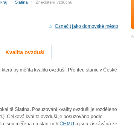
kraj
Slatina
Znečištění vzduchu
Označit jako domovské město
Kvalita ovzduší
e, která by měřila kvalitu ovzduší. Přehled stanic v České
3
3
lokalitě Slatina. Posuzování kvality ovzduší je rozděleno
d.). Celková kvalita ovzduší je posuzována podle
ta jsou měřena na stanicích
ČHMÚ
a jsou získáváná ze