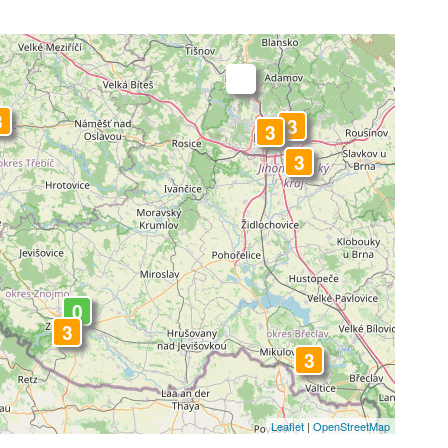
-
3
3
3
3
0
3
3
Leaflet
|
OpenStreetMap