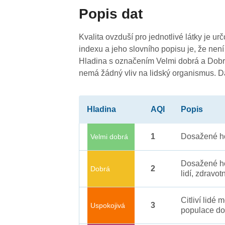
Popis dat
Kvalita ovzduší pro jednotlivé látky je ur
indexu a jeho slovního popisu je, že není
Hladina s označením Velmi dobrá a Dobrá
nemá žádný vliv na lidský organismus. 
Hladina
AQI
Popis
1
Dosažené ho
Velmi dobrá
Dosažené ho
2
Dobrá
lidí, zdravot
Citliví lidé
3
Uspokojivá
populace do