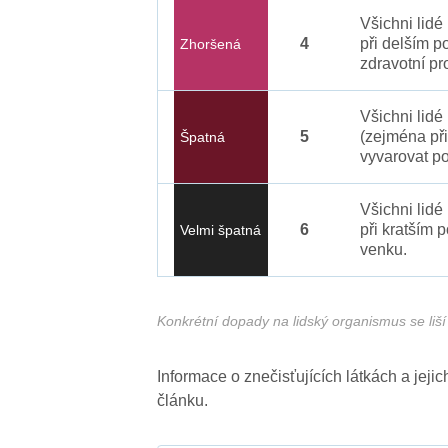
Všichni lid
4
při delším p
Zhoršená
zdravotní pr
Všichni lidé
5
(zejména při
Špatná
vyvarovat po
Všichni lidé
6
při kratším 
Velmi špatná
venku.
Konkrétní dopady na lidský organismus se liší 
Informace o znečisťujících látkách a jej
článku.