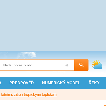
R
PŘEDPOVĚĎ
NUMERICKÝ
MODEL
ŘEKY
etními, zítra i tropickými teplotami