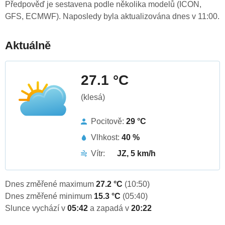
Předpověď je sestavena podle několika modelů (ICON,
GFS, ECMWF). Naposledy byla aktualizována dnes v 11:00.
Aktuálně
27.1 °C
(klesá)
Pocitově:
29 °C
Vlhkost:
40 %
Vítr:
JZ, 5 km/h
Dnes změřené maximum
27.2 °C
(10:50)
Dnes změřené minimum
15.3 °C
(05:40)
Slunce vychází v
05:42
a zapadá v
20:22