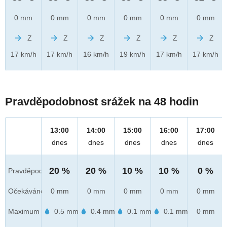
0 mm
0 mm
0 mm
0 mm
0 mm
0 mm
Z
Z
Z
Z
Z
Z
17 km/h
17 km/h
16 km/h
19 km/h
17 km/h
17 km/h
Pravděpodobnost srážek na 48 hodin
13:00
14:00
15:00
16:00
17:00
dnes
dnes
dnes
dnes
dnes
20 %
20 %
10 %
10 %
0 %
Pravděpod.
Očekáváno
0 mm
0 mm
0 mm
0 mm
0 mm
Maximum
0.5 mm
0.4 mm
0.1 mm
0.1 mm
0 mm