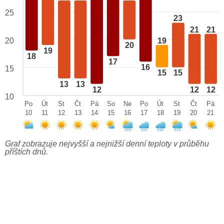
25
23
21
21
19
20
20
19
18
17
16
15
15
15
13
13
12
12
12
10
Po
Út
St
Čt
Pá
So
Ne
Po
Út
St
Čt
Pá
10
11
12
13
14
15
16
17
18
19
20
21
Graf zobrazuje nejvyšší a nejnižší denní teploty v průběhu
příštích dnů.