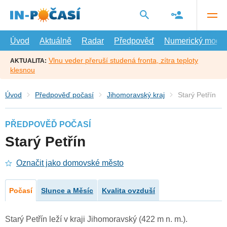
Přejít
na
hlavní
obsah
Úvod
Aktuálně
Radar
Předpověď
Numerický model
Vlnu veder přeruší studená fronta, zítra teploty
AKTUALITA:
klesnou
Úvod
Předpověď počasí
Jihomoravský kraj
Starý Petřín
PŘEDPOVĚĎ POČASÍ
Starý Petřín
Označit jako domovské město
Počasí
Slunce a Měsíc
Kvalita ovzduší
Starý Petřín leží v kraji Jihomoravský (422 m n. m.).