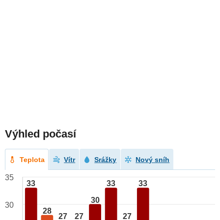
Výhled počasí
Teplota
Vítr
Srážky
Nový sníh
35
33
33
33
30
30
28
27
27
27