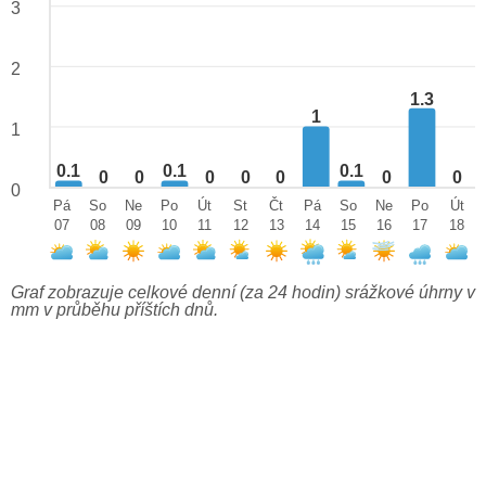
3
2
1.3
1
1
0.1
0.1
0.1
0
0
0
0
0
0
0
0
Pá
So
Ne
Po
Út
St
Čt
Pá
So
Ne
Po
Út
07
08
09
10
11
12
13
14
15
16
17
18
Graf zobrazuje celkové denní (za 24 hodin) srážkové úhrny v
mm v průběhu příštích dnů.