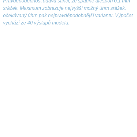
Pravděpodobnost udává šanci, že spadne alespoň 0,1 mm
srážek. Maximum zobrazuje nejvyšší možný úhrn srážek,
očekávaný úhrn pak nejpravděpodobnější variantu. Výpočet
vychází ze 40 výstupů modelu.