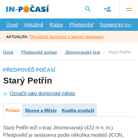
Přejít
na
hlavní
obsah
Úvod
Aktuálně
Radar
Předpověď
Numerický model
Převážně slunečno s letními teplotami
AKTUALITA:
Úvod
Předpověď počasí
Jihomoravský kraj
Starý Petřín
PŘEDPOVĚĎ POČASÍ
Starý Petřín
Označit jako domovské město
Počasí
Slunce a Měsíc
Kvalita ovzduší
Starý Petřín leží v kraji Jihomoravský (422 m n. m.).
Předpověď je sestavena podle několika modelů (ICON,