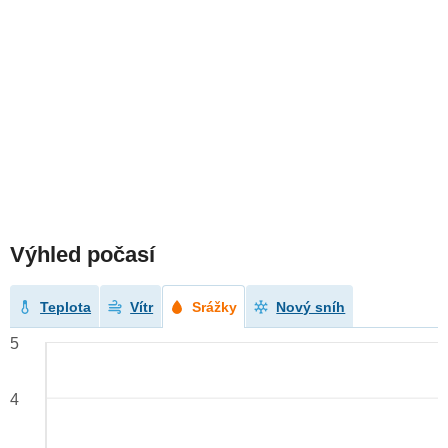
Výhled počasí
Teplota
Vítr
Srážky
Nový sníh
5
4