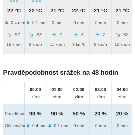
22 °C
22 °C
21 °C
22 °C
21 °C
21 °C
0.4 mm
0.1 mm
0 mm
0 mm
0 mm
0 mm
SZ
SZ
Z
Z
Z
SZ
16 km/h
8 km/h
11 km/h
9 km/h
9 km/h
12 km/h
Pravděpodobnost srážek na 48 hodin
00:00
01:00
02:00
03:00
04:00
zítra
zítra
zítra
zítra
zítra
90 %
90 %
50 %
20 %
20 %
Pravděpod.
Očekáváno
0.4 mm
0.1 mm
0 mm
0 mm
0 mm