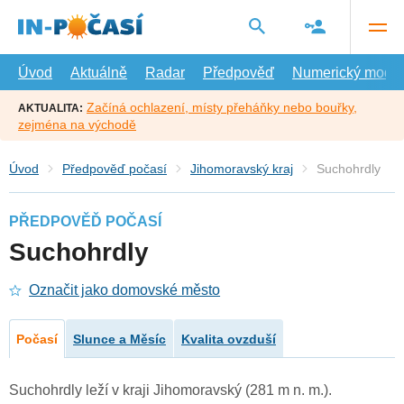
Přejít
na
hlavní
obsah
Úvod
Aktuálně
Radar
Předpověď
Numerický model
Začíná ochlazení, místy přeháňky nebo bouřky,
AKTUALITA:
zejména na východě
Úvod
Předpověď počasí
Jihomoravský kraj
Suchohrdly
PŘEDPOVĚĎ POČASÍ
Suchohrdly
Označit jako domovské město
Počasí
Slunce a Měsíc
Kvalita ovzduší
Suchohrdly leží v kraji Jihomoravský (281 m n. m.).