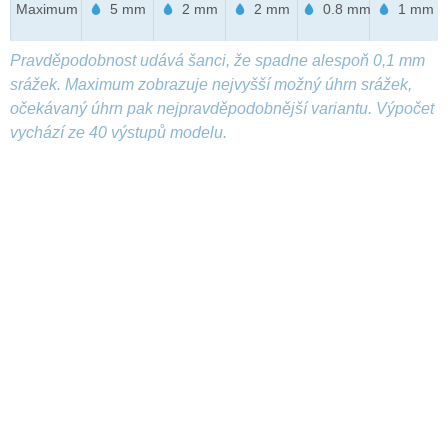
Maximum
5 mm
2 mm
2 mm
0.8 mm
1 mm
Pravděpodobnost udává šanci, že spadne alespoň 0,1 mm
srážek. Maximum zobrazuje nejvyšší možný úhrn srážek,
očekávaný úhrn pak nejpravděpodobnější variantu. Výpočet
vychází ze 40 výstupů modelu.