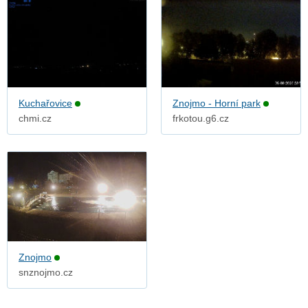
Kuchařovice
Znojmo - Horní park
chmi.cz
frkotou.g6.cz
Znojmo
snznojmo.cz