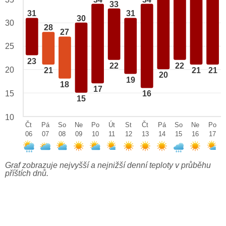
33
31
31
30
30
28
27
25
23
22
22
20
21
21
21
20
19
18
17
15
16
15
10
Čt
Pá
So
Ne
Po
Út
St
Čt
Pá
So
Ne
Po
06
07
08
09
10
11
12
13
14
15
16
17
Graf zobrazuje nejvyšší a nejnižší denní teploty v průběhu
příštích dnů.