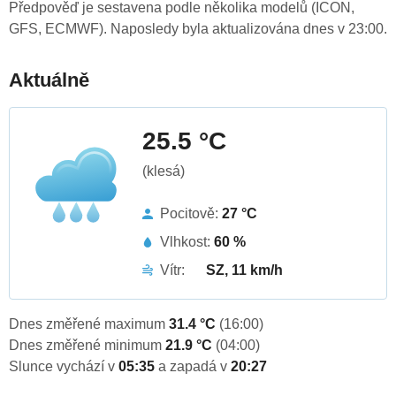
Předpověď je sestavena podle několika modelů (ICON,
GFS, ECMWF). Naposledy byla aktualizována dnes v 23:00.
Aktuálně
25.5 °C
(klesá)
Pocitově:
27 °C
Vlhkost:
60 %
Vítr:
SZ, 11 km/h
Dnes změřené maximum
31.4 °C
(16:00)
Dnes změřené minimum
21.9 °C
(04:00)
Slunce vychází v
05:35
a zapadá v
20:27