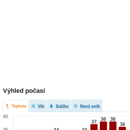
Výhled počasí
Teplota
Vítr
Srážky
Nový sníh
40
38
38
37
36
34
34
35