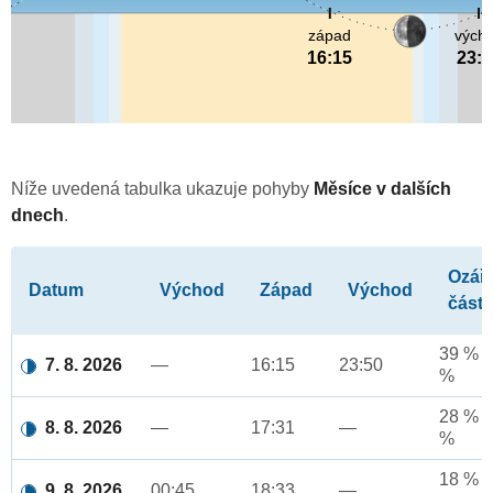
západ
vých
16:15
23:5
Níže uvedená tabulka ukazuje pohyby
Měsíce v dalších
dnech
.
Ozář
Datum
Východ
Západ
Východ
část
39 % a
7. 8. 2026
—
16:15
23:50
%
28 % a
8. 8. 2026
—
17:31
—
%
18 % a
9. 8. 2026
00:45
18:33
—