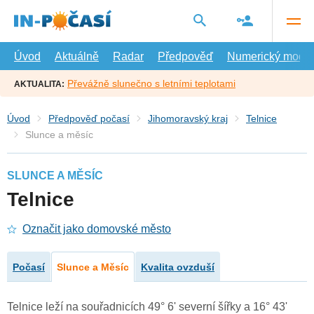
Přejít
na
hlavní
obsah
Úvod
Aktuálně
Radar
Předpověď
Numerický model
Převážně slunečno s letními teplotami
AKTUALITA:
Úvod
Předpověď počasí
Jihomoravský kraj
Telnice
Slunce a měsíc
SLUNCE A MĚSÍC
Telnice
Označit jako domovské město
Počasí
Slunce a Měsíc
Kvalita ovzduší
Telnice leží na souřadnicích 49° 6' severní šířky a 16° 43'