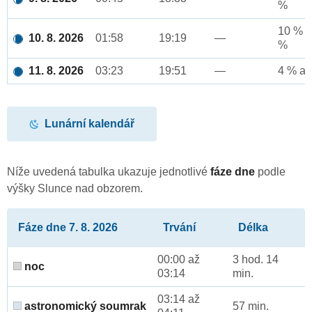
%
10 % a
10. 8. 2026
01:58
19:19
—
%
11. 8. 2026
03:23
19:51
—
4 % až
Lunární kalendář
Níže uvedená tabulka ukazuje jednotlivé
fáze dne
podle
výšky Slunce nad obzorem.
Fáze dne 7. 8. 2026
Trvání
Délka
00:00 až
3 hod. 14
noc
03:14
min.
03:14 až
astronomický soumrak
57 min.