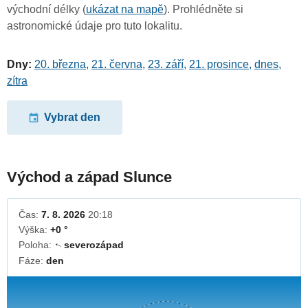
východní délky (
ukázat na mapě
). Prohlédněte si
astronomické údaje pro tuto lokalitu.
Dny:
20. března
,
21. června
,
23. září
,
21. prosince
,
dnes
,
zítra
Vybrat den
Východ a západ Slunce
Čas:
7. 8. 2026
20:18
Výška:
+0 °
Poloha:
severozápad
↓
Fáze:
den