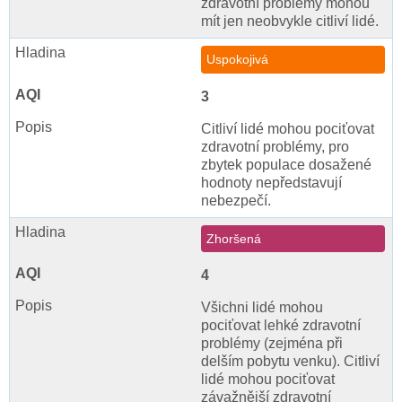
zdravotní problémy mohou
mít jen neobvykle citliví lidé.
Uspokojivá
3
Citliví lidé mohou pociťovat
zdravotní problémy, pro
zbytek populace dosažené
hodnoty nepředstavují
nebezpečí.
Zhoršená
4
Všichni lidé mohou
pociťovat lehké zdravotní
problémy (zejména při
delším pobytu venku). Citliví
lidé mohou pociťovat
závažnější zdravotní