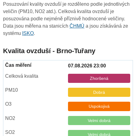
Posuzování kvality ovzduší je rozděleno podle jednotlivých
veličin (PM10, NO2 atd.). Celková kvalita ovzduší je
posuzována podle nejméně příznivě hodnocené veličiny.
Data jsou měřena na stanicích
ČHMÚ
a jsou získáváná ze
systému
ISKO
.
Kvalita ovzduší - Brno-Tuřany
07.08.2026 23:00
Zhoršená
Dobrá
Uspokojivá
Velmi dobrá
Velmi dobrá