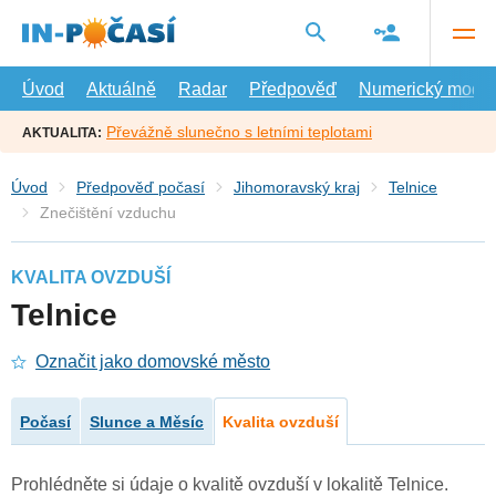
Přejít
na
hlavní
obsah
Úvod
Aktuálně
Radar
Předpověď
Numerický model
Převážně slunečno s letními teplotami
AKTUALITA:
Úvod
Předpověď počasí
Jihomoravský kraj
Telnice
Znečištění vzduchu
KVALITA OVZDUŠÍ
Telnice
Označit jako domovské město
Počasí
Slunce a Měsíc
Kvalita ovzduší
Prohlédněte si údaje o kvalitě ovzduší v lokalitě Telnice.