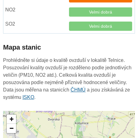
Velmi dobrá
Velmi dobrá
Mapa stanic
Prohlédněte si údaje o kvalitě ovzduší v lokalitě Telnice.
Posuzování kvality ovzduší je rozděleno podle jednotlivých
veličin (PM10, NO2 atd.). Celková kvalita ovzduší je
posuzována podle nejméně příznivě hodnocené veličiny.
Data jsou měřena na stanicích
ČHMÚ
a jsou získáváná ze
systému
ISKO
.
+
−