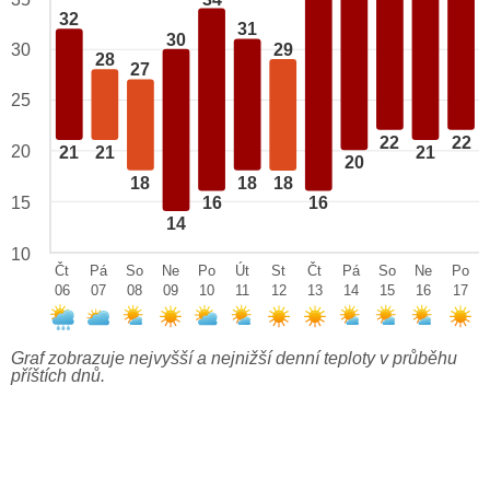
32
31
30
29
30
28
27
25
22
22
20
21
21
21
20
18
18
18
15
16
16
14
10
Čt
Pá
So
Ne
Po
Út
St
Čt
Pá
So
Ne
Po
06
07
08
09
10
11
12
13
14
15
16
17
Graf zobrazuje nejvyšší a nejnižší denní teploty v průběhu
příštích dnů.