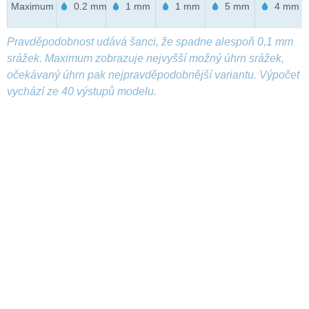
Maximum
0.2 mm
1 mm
1 mm
5 mm
4 mm
Pravděpodobnost udává šanci, že spadne alespoň 0,1 mm
srážek. Maximum zobrazuje nejvyšší možný úhrn srážek,
očekávaný úhrn pak nejpravděpodobnější variantu. Výpočet
vychází ze 40 výstupů modelu.