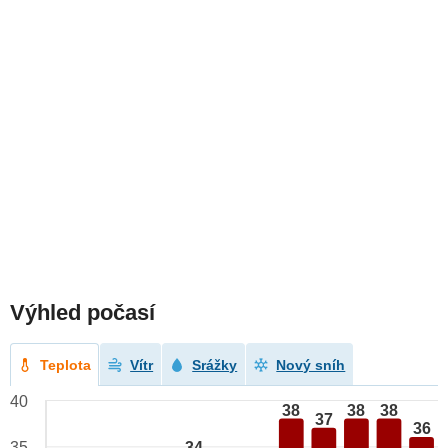
Výhled počasí
Teplota
Vítr
Srážky
Nový sníh
40
38
38
38
37
36
34
35