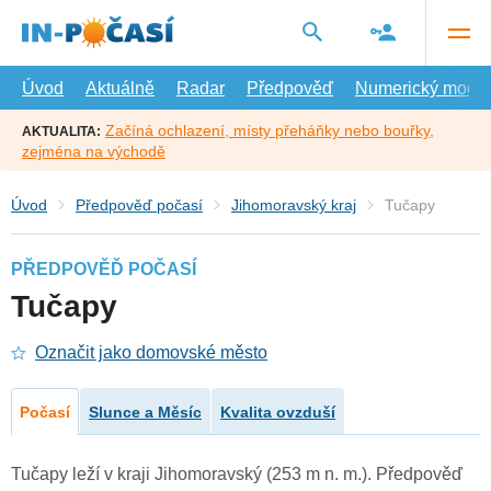
Přejít
na
hlavní
obsah
Úvod
Aktuálně
Radar
Předpověď
Numerický model
Začíná ochlazení, místy přeháňky nebo bouřky,
AKTUALITA:
zejména na východě
Úvod
Předpověď počasí
Jihomoravský kraj
Tučapy
PŘEDPOVĚĎ POČASÍ
Tučapy
Označit jako domovské město
Počasí
Slunce a Měsíc
Kvalita ovzduší
Tučapy leží v kraji Jihomoravský (253 m n. m.). Předpověď