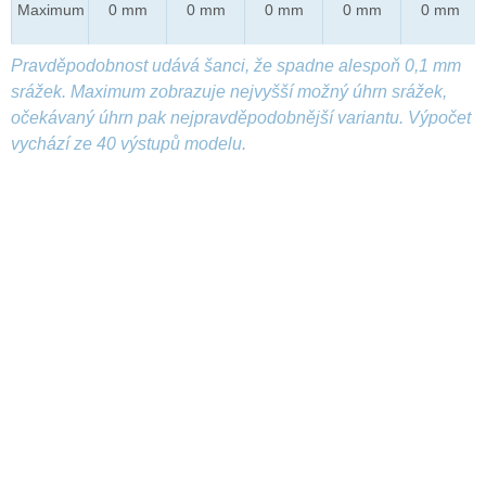
Maximum
0 mm
0 mm
0 mm
0 mm
0 mm
Pravděpodobnost udává šanci, že spadne alespoň 0,1 mm
srážek. Maximum zobrazuje nejvyšší možný úhrn srážek,
očekávaný úhrn pak nejpravděpodobnější variantu. Výpočet
vychází ze 40 výstupů modelu.