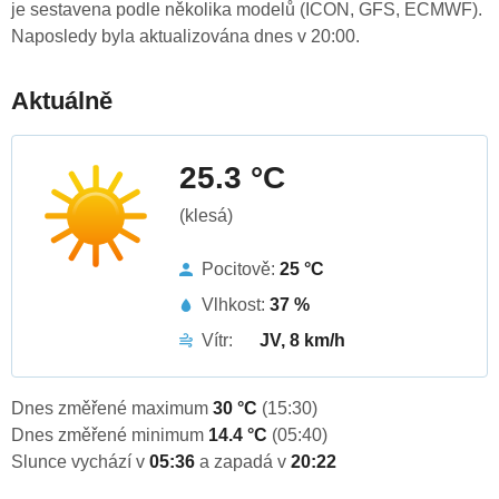
je sestavena podle několika modelů (ICON, GFS, ECMWF).
Naposledy byla aktualizována dnes v 20:00.
Aktuálně
25.3 °C
(klesá)
Pocitově:
25 °C
Vlhkost:
37 %
Vítr:
JV, 8 km/h
Dnes změřené maximum
30 °C
(15:30)
Dnes změřené minimum
14.4 °C
(05:40)
Slunce vychází v
05:36
a zapadá v
20:22