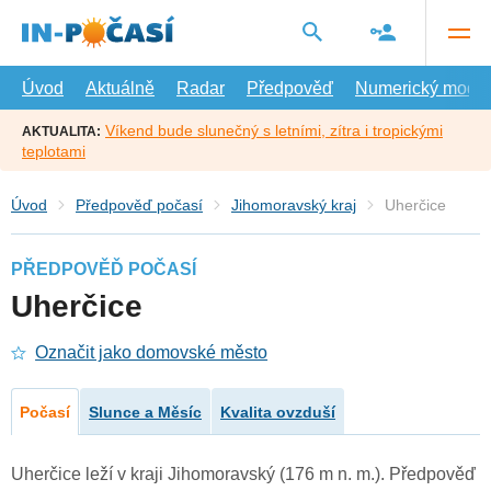
Přejít
na
hlavní
obsah
Úvod
Aktuálně
Radar
Předpověď
Numerický model
Víkend bude slunečný s letními, zítra i tropickými
AKTUALITA:
teplotami
Úvod
Předpověď počasí
Jihomoravský kraj
Uherčice
PŘEDPOVĚĎ POČASÍ
Uherčice
Označit jako domovské město
Počasí
Slunce a Měsíc
Kvalita ovzduší
Uherčice leží v kraji Jihomoravský (176 m n. m.). Předpověď