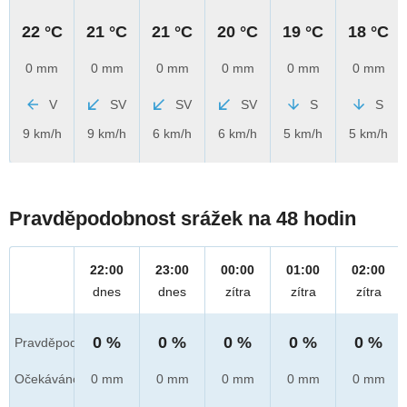
22 °C
21 °C
21 °C
20 °C
19 °C
18 °C
0 mm
0 mm
0 mm
0 mm
0 mm
0 mm
V
SV
SV
SV
S
S
9 km/h
9 km/h
6 km/h
6 km/h
5 km/h
5 km/h
Pravděpodobnost srážek na 48 hodin
22:00
23:00
00:00
01:00
02:00
dnes
dnes
zítra
zítra
zítra
0 %
0 %
0 %
0 %
0 %
Pravděpod.
Očekáváno
0 mm
0 mm
0 mm
0 mm
0 mm