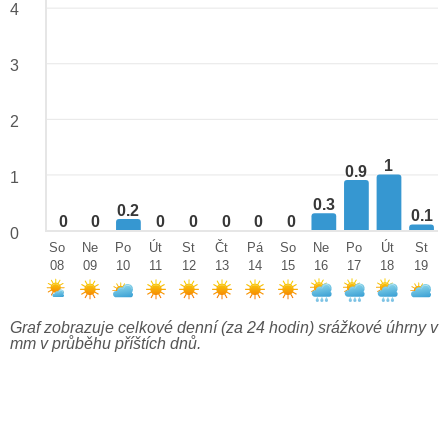
4
3
2
1
0.9
1
0.3
0.2
0.1
0
0
0
0
0
0
0
0
So
Ne
Po
Út
St
Čt
Pá
So
Ne
Po
Út
St
08
09
10
11
12
13
14
15
16
17
18
19
Graf zobrazuje celkové denní (za 24 hodin) srážkové úhrny v
mm v průběhu příštích dnů.