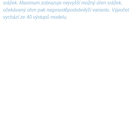
srážek. Maximum zobrazuje nejvyšší možný úhrn srážek,
očekávaný úhrn pak nejpravděpodobnější variantu. Výpočet
vychází ze 40 výstupů modelu.