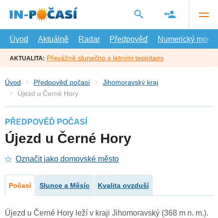
Přejít
na
hlavní
obsah
Úvod
Aktuálně
Radar
Předpověď
Numerický model
Převážně slunečno s letními teplotami
AKTUALITA:
Úvod
Předpověď počasí
Jihomoravský kraj
Újezd u Černé Hory
PŘEDPOVĚĎ POČASÍ
Újezd u Černé Hory
Označit jako domovské město
Počasí
Slunce a Měsíc
Kvalita ovzduší
Újezd u Černé Hory leží v kraji Jihomoravský (368 m n. m.).