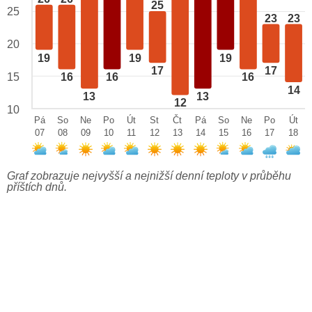
25
25
23
23
20
19
19
19
17
17
15
16
16
16
14
13
13
12
10
Pá
So
Ne
Po
Út
St
Čt
Pá
So
Ne
Po
Út
07
08
09
10
11
12
13
14
15
16
17
18
Graf zobrazuje nejvyšší a nejnižší denní teploty v průběhu
příštích dnů.