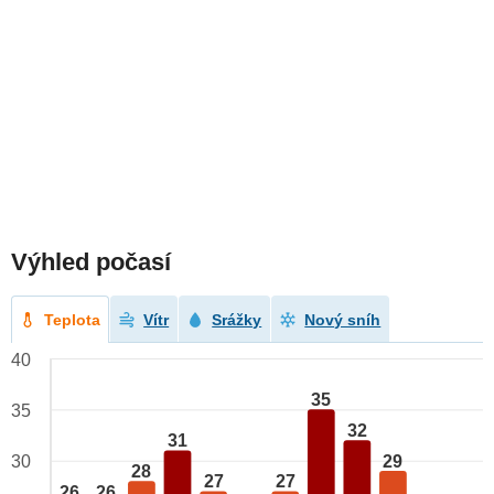
Výhled počasí
Teplota
Vítr
Srážky
Nový sníh
40
35
35
32
31
29
30
28
27
27
26
26