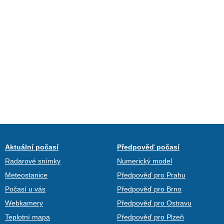
Aktuální počasí
Předpověď počasí
Radarové snímky
Numerický model
Meteostanice
Předpověď pro Prahu
Počasí u vás
Předpověď pro Brno
Webkamery
Předpověď pro Ostravu
Teplotní mapa
Předpověď pro Plzeň