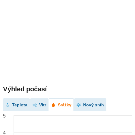
Výhled počasí
Teplota
Vítr
Srážky
Nový sníh
5
4