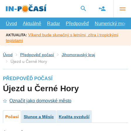
Přejít
na
hlavní
obsah
Úvod
Aktuálně
Radar
Předpověď
Numerický model
Víkend bude slunečný s letními, zítra i tropickými
AKTUALITA:
teplotami
Úvod
Předpověď počasí
Jihomoravský kraj
Újezd u Černé Hory
PŘEDPOVĚĎ POČASÍ
Újezd u Černé Hory
Označit jako domovské město
Počasí
Slunce a Měsíc
Kvalita ovzduší