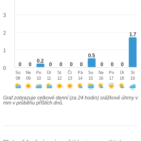
3
2
1.7
1
0.5
0.2
0
0
0
0
0
0
0
0
0
0
So
Ne
Po
Út
St
Čt
Pá
So
Ne
Po
Út
St
08
09
10
11
12
13
14
15
16
17
18
19
Graf zobrazuje celkové denní (za 24 hodin) srážkové úhrny v
mm v průběhu příštích dnů.