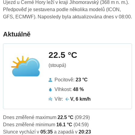
Újezd u Černé Hory leží v kraji Jihomoravský (368 m n. m.).
Předpověď je sestavena podle několika modelů (ICON,
GFS, ECMWF). Naposledy byla aktualizována dnes v 08:00.
Aktuálně
22.5 °C
(stoupá)
Pocitově:
23 °C
Vlhkost:
48 %
Vítr:
V, 6 km/h
Dnes změřené maximum
22.5 °C
(09:29)
Dnes změřené minimum
16.1 °C
(04:59)
Slunce vychází v
05:35
a zapadá v
20:23