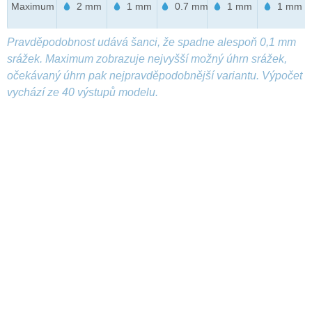
Maximum
2 mm
1 mm
0.7 mm
1 mm
1 mm
Pravděpodobnost udává šanci, že spadne alespoň 0,1 mm
srážek. Maximum zobrazuje nejvyšší možný úhrn srážek,
očekávaný úhrn pak nejpravděpodobnější variantu. Výpočet
vychází ze 40 výstupů modelu.