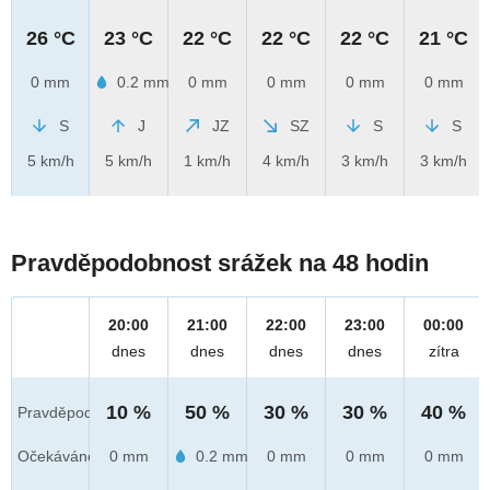
26 °C
23 °C
22 °C
22 °C
22 °C
21 °C
0 mm
0.2 mm
0 mm
0 mm
0 mm
0 mm
S
J
JZ
SZ
S
S
5 km/h
5 km/h
1 km/h
4 km/h
3 km/h
3 km/h
Pravděpodobnost srážek na 48 hodin
20:00
21:00
22:00
23:00
00:00
dnes
dnes
dnes
dnes
zítra
10 %
50 %
30 %
30 %
40 %
Pravděpod.
Očekáváno
0 mm
0.2 mm
0 mm
0 mm
0 mm