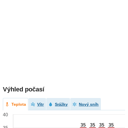
Výhled počasí
Teplota
Vítr
Srážky
Nový sníh
40
35
35
35
35
35