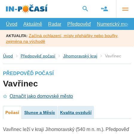
Přejít
na
hlavní
obsah
Úvod
Aktuálně
Radar
Předpověď
Numerický model
Začíná ochlazení, místy přeháňky nebo bouřky,
AKTUALITA:
zejména na východě
Úvod
Předpověď počasí
Jihomoravský kraj
Vavřinec
PŘEDPOVĚĎ POČASÍ
Vavřinec
Označit jako domovské město
Počasí
Slunce a Měsíc
Kvalita ovzduší
Vavřinec leží v kraji Jihomoravský (540 m n. m.). Předpověď