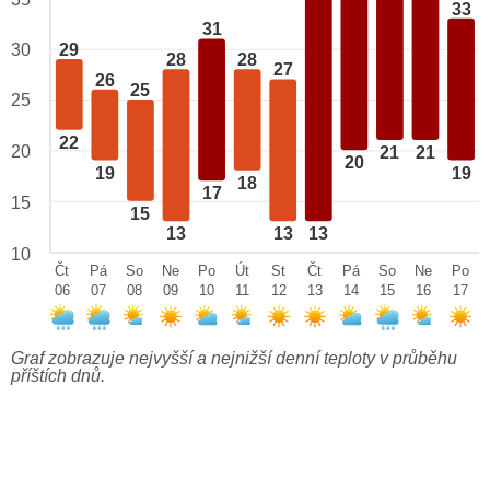
33
31
29
30
28
28
27
26
25
25
22
20
21
21
20
19
19
18
17
15
15
13
13
13
10
Čt
Pá
So
Ne
Po
Út
St
Čt
Pá
So
Ne
Po
06
07
08
09
10
11
12
13
14
15
16
17
Graf zobrazuje nejvyšší a nejnižší denní teploty v průběhu
příštích dnů.