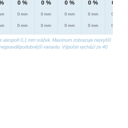
 %
0 %
0 %
0 %
0 %
0 %
mm
0 mm
0 mm
0 mm
0 mm
0 mm
mm
0 mm
0 mm
0 mm
0 mm
0 mm
e alespoň 0,1 mm srážek. Maximum zobrazuje nejvyšší
nejpravděpodobnější variantu. Výpočet vychází ze 40