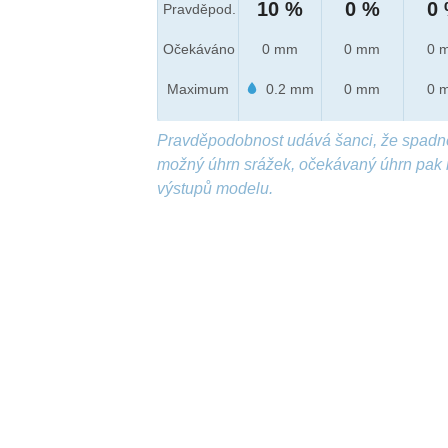
10 %
0 %
0
Pravděpod.
Očekáváno
0 mm
0 mm
0 
Maximum
0.2 mm
0 mm
0 
Pravděpodobnost udává šanci, že spadn
možný úhrn srážek, očekávaný úhrn pak 
výstupů modelu.