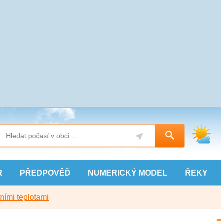
R
PŘEDPOVĚĎ
NUMERICKÝ
MODEL
ŘEKY
ními teplotami