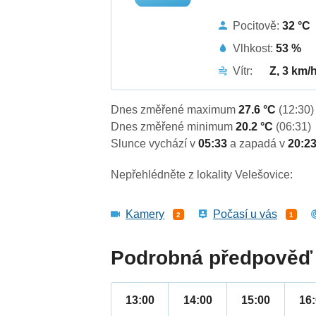
Pocitově:
32 °C
Vlhkost:
53 %
Vítr:
Z, 3 km/
Dnes změřené maximum
27.6 °C
(12:30)
Dnes změřené minimum
20.2 °C
(06:31)
Slunce vychází v
05:33
a zapadá v
20:2
Nepřehlédněte z lokality Velešovice:
Kamery
Počasí u vás
2
1
Podrobná předpověď 
13:00
14:00
15:00
16