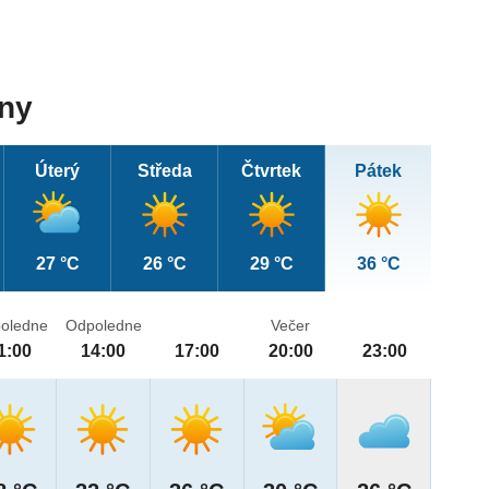
dny
Úterý
Středa
Čtvrtek
Pátek
27 °C
26 °C
29 °C
36 °C
oledne
Odpoledne
Večer
1:00
14:00
17:00
20:00
23:00