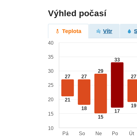
Výhled počasí
Teplota
Vítr
40
35
33
29
30
27
27
27
25
20
21
19
18
17
15
15
10
Pá
So
Ne
Po
Út