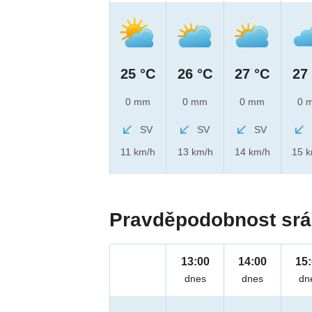
25 °C
26 °C
27 °C
27
0 mm
0 mm
0 mm
0 
SV
SV
SV
11 km/h
13 km/h
14 km/h
15 
Pravděpodobnost srá
13:00
14:00
15
dnes
dnes
dn