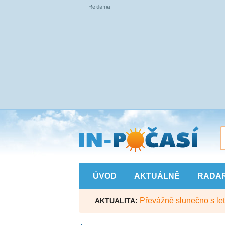
Přejít
na
hlavní
obsah
ÚVOD
AKTUÁLNĚ
RADA
Převážně slunečno s let
AKTUALITA: