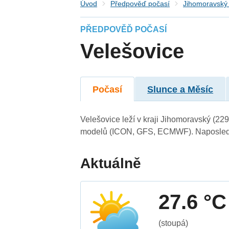
Úvod
Předpověď počasí
Jihomoravský 
PŘEDPOVĚĎ POČASÍ
Velešovice
Počasí
Slunce a Měsíc
Velešovice leží v kraji Jihomoravský (22
modelů (ICON, GFS, ECMWF). Naposledy 
Aktuálně
27.6 °C
(stoupá)