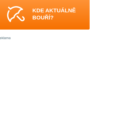
KDE AKTUÁLNĚ
BOUŘÍ?
4
4
0
4
4
4
4
-
4
4
4
5
-
4