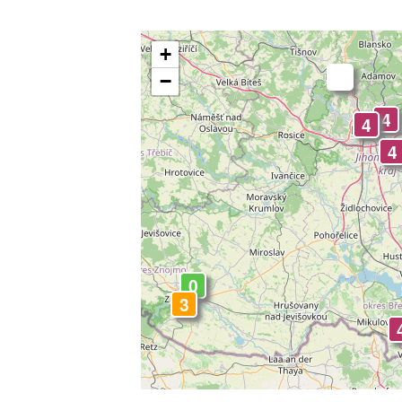
+
-
−
2
4
4
4
0
3