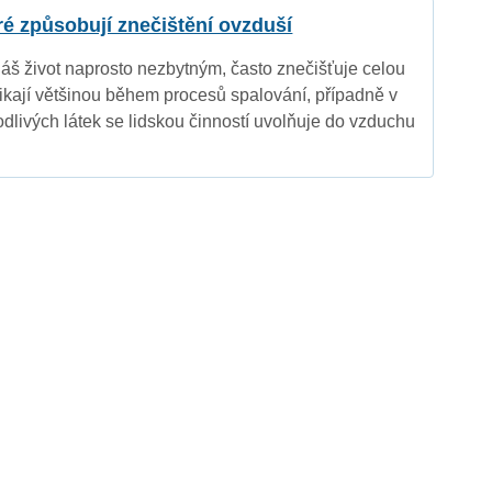
eré způsobují znečištění ovzduší
náš život naprosto nezbytným, často znečišťuje celou
nikají většinou během procesů spalování, případně v
dlivých látek se lidskou činností uvolňuje do vzduchu