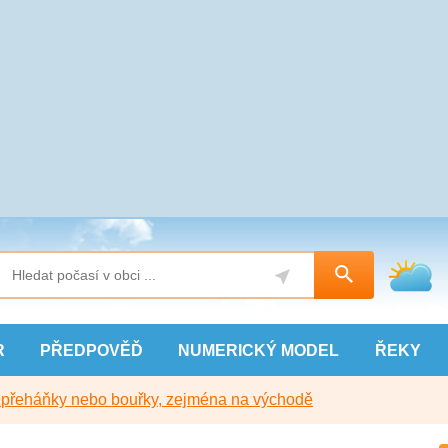
R
PŘEDPOVĚĎ
NUMERICKÝ
MODEL
ŘEKY
y přeháňky nebo bouřky, zejména na východě