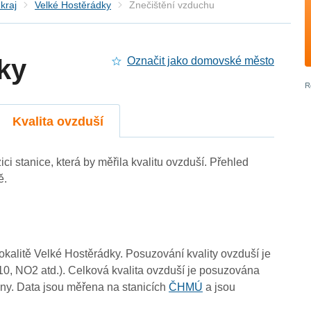
kraj
Velké Hostěrádky
Znečištění vzduchu
ky
Označit jako domovské město
Kvalita ovzduší
ci stanice, která by měřila kvalitu ovzduší. Přehled
ě.
4
4
lokalitě Velké Hostěrádky. Posuzování kvality ovzduší je
4
10, NO2 atd.). Celková kvalita ovzduší je posuzována
-
ny. Data jsou měřena na stanicích
ČHMÚ
a jsou
4