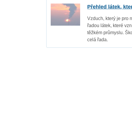
Přehled látek, kt
Vzduch, který je pro 
řadou látek, které vz
těžkém průmyslu. Ško
celá řada.