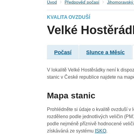
Úvod
Předpověď počasí
Jihomoravský 
KVALITA OVZDUŠÍ
Velké Hostěrád
3
3
Počasí
Slunce a Měsíc
V lokalitě Velké Hostěrádky není k dispozi
stanic v České republice najdete na map
4
4
Mapa stanic
Prohlédněte si údaje o kvalitě ovzduší v 
rozděleno podle jednotlivých veličin (PM
podle nejméně příznivě hodnocené veliči
získáváná ze systému
ISKO
.