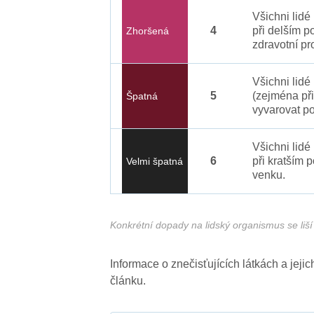
Všichni lid
4
při delším p
Zhoršená
zdravotní pr
Všichni lidé
5
(zejména při
Špatná
vyvarovat po
Všichni lidé
6
při kratším 
Velmi špatná
venku.
Konkrétní dopady na lidský organismus se liší 
Informace o znečisťujících látkách a jej
článku.