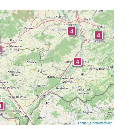
4
4
4
4
4
Leaflet
|
OpenStreetMap