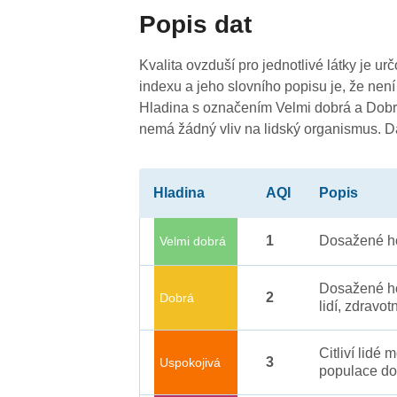
Popis dat
Kvalita ovzduší pro jednotlivé látky je ur
indexu a jeho slovního popisu je, že není
Hladina s označením Velmi dobrá a Dobrá
nemá žádný vliv na lidský organismus. 
Hladina
AQI
Popis
1
Dosažené ho
Velmi dobrá
Dosažené ho
2
Dobrá
lidí, zdravot
Citliví lidé
3
Uspokojivá
populace do