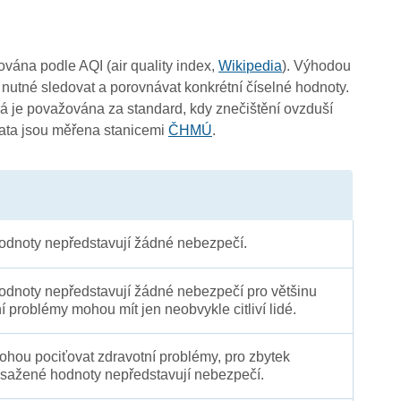
čována podle AQI (air quality index,
Wikipedia
). Výhodou
 nutné sledovat a porovnávat konkrétní číselné hodnoty.
 je považována za standard, kdy znečištění ovzduší
Data jsou měřena stanicemi
ČHMÚ
.
dnoty nepředstavují žádné nebezpečí.
dnoty nepředstavují žádné nebezpečí pro většinu
ní problémy mohou mít jen neobvykle citliví lidé.
 mohou pociťovat zdravotní problémy, pro zbytek
sažené hodnoty nepředstavují nebezpečí.