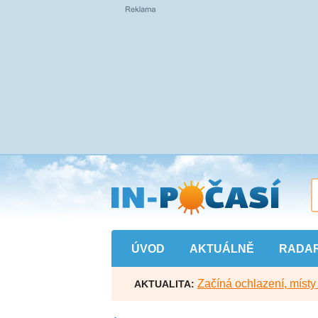
Přejít
na
hlavní
obsah
ÚVOD
AKTUÁLNĚ
RADA
Začíná ochlazení, míst
AKTUALITA: