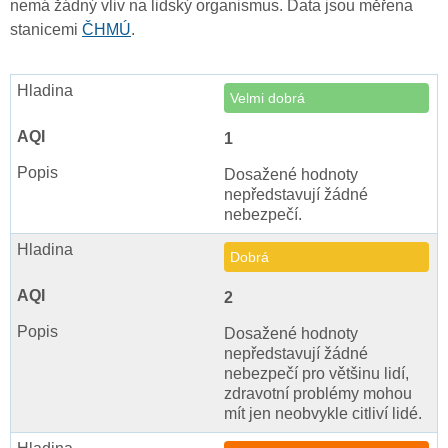
nemá žádný vliv na lidský organismus. Data jsou měřena
stanicemi
ČHMÚ
.
Velmi dobrá
1
Dosažené hodnoty
nepředstavují žádné
nebezpečí.
Dobrá
2
Dosažené hodnoty
nepředstavují žádné
nebezpečí pro většinu lidí,
zdravotní problémy mohou
mít jen neobvykle citliví lidé.