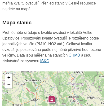
měřila kvalitu ovzduší. Přehled stanic v České republice
najdete na mapě.
Mapa stanic
Prohlédněte si údaje o kvalitě ovzduší v lokalitě Velké
Opatovice. Posuzování kvality ovzduší je rozděleno podle
jednotlivých veličin (PM10, NO2 atd.). Celková kvalita
ovzduší je posuzována podle nejméně příznivě hodnocené
veličiny. Data jsou měřena na stanicích
ČHMÚ
a jsou
získáváná ze systému
ISKO
.
+
−
4