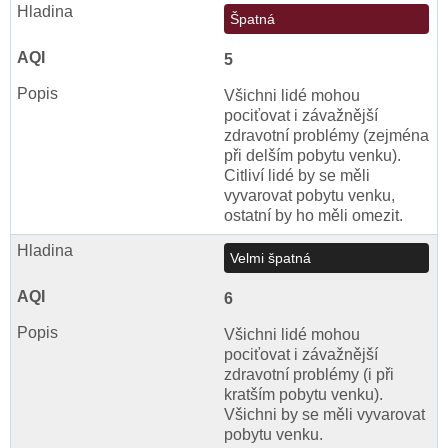
Špatná
5
Všichni lidé mohou
pociťovat i závažnější
zdravotní problémy (zejména
při delším pobytu venku).
Citliví lidé by se měli
vyvarovat pobytu venku,
ostatní by ho měli omezit.
Velmi špatná
6
Všichni lidé mohou
pociťovat i závažnější
zdravotní problémy (i při
kratším pobytu venku).
Všichni by se měli vyvarovat
pobytu venku.