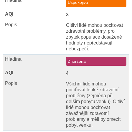
Uspokojivá
3
Citliví lidé mohou pociťovat
zdravotní problémy, pro
zbytek populace dosažené
hodnoty nepředstavují
nebezpečí.
Zhoršená
4
Všichni lidé mohou
pociťovat lehké zdravotní
problémy (zejména při
delším pobytu venku). Citliví
lidé mohou pociťovat
závažnější zdravotní
problémy a měli by omezit
pobyt venku.