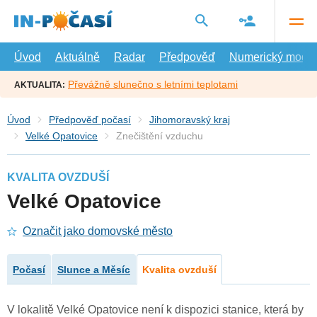
Přejít
na
hlavní
obsah
Úvod
Aktuálně
Radar
Předpověď
Numerický model
Převážně slunečno s letními teplotami
AKTUALITA:
Úvod
Předpověď počasí
Jihomoravský kraj
Velké Opatovice
Znečištění vzduchu
KVALITA OVZDUŠÍ
Velké Opatovice
Označit jako domovské město
Počasí
Slunce a Měsíc
Kvalita ovzduší
V lokalitě Velké Opatovice není k dispozici stanice, která by