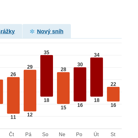
Srážky
Nový sníh
35
34
30
29
28
26
22
18
18
16
16
15
12
11
Čt
Pá
So
Ne
Po
Út
St