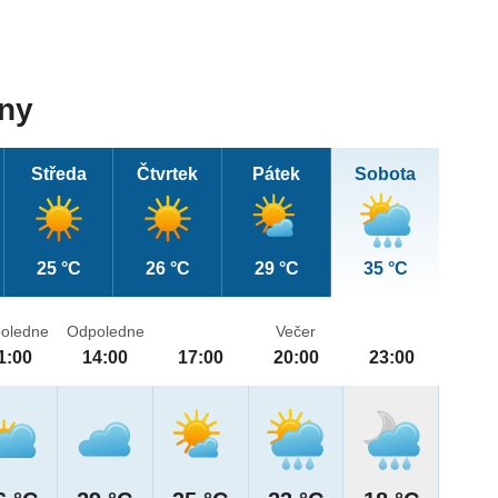
dny
Středa
Čtvrtek
Pátek
Sobota
25 °C
26 °C
29 °C
35 °C
oledne
Odpoledne
Večer
1:00
14:00
17:00
20:00
23:00