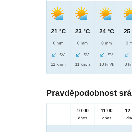
21 °C
23 °C
24 °C
25
0 mm
0 mm
0 mm
0 
SV
SV
SV
11 km/h
11 km/h
10 km/h
8 k
Pravděpodobnost srá
10:00
11:00
12
dnes
dnes
dn