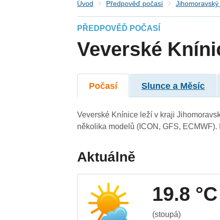
Úvod
Předpověď počasí
Jihomoravský 
PŘEDPOVĚĎ POČASÍ
Veverské Kníni
Počasí
Slunce a Měsíc
Veverské Knínice leží v kraji Jihomoravs
několika modelů (ICON, GFS, ECMWF). N
Aktuálně
19.8 °C
(stoupá)