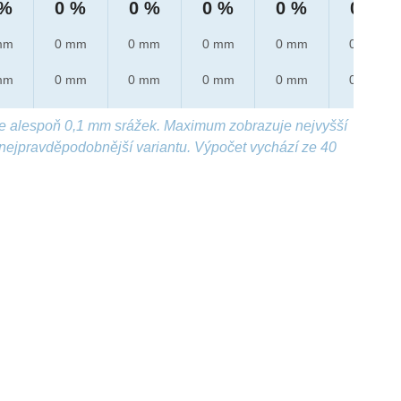
 %
0 %
0 %
0 %
0 %
0 %
mm
0 mm
0 mm
0 mm
0 mm
0 mm
mm
0 mm
0 mm
0 mm
0 mm
0 mm
e alespoň 0,1 mm srážek. Maximum zobrazuje nejvyšší
nejpravděpodobnější variantu. Výpočet vychází ze 40