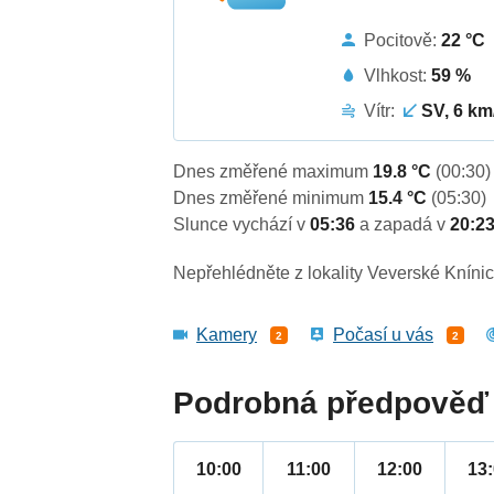
Pocitově:
22 °C
Vlhkost:
59 %
Vítr:
SV, 6 km
Dnes změřené maximum
19.8 °C
(00:30)
Dnes změřené minimum
15.4 °C
(05:30)
Slunce vychází v
05:36
a zapadá v
20:2
Nepřehlédněte z lokality Veverské Knínic
Kamery
Počasí u vás
2
2
Podrobná předpověď 
10:00
11:00
12:00
13