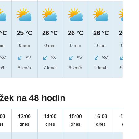
 °C
25 °C
26 °C
26 °C
26 °C
26 °C
mm
0 mm
0 mm
0 mm
0 mm
0 mm
SV
SV
SV
SV
SV
SV
m/h
8 km/h
7 km/h
9 km/h
9 km/h
9 km/h
žek na 48 hodin
:00
13:00
14:00
15:00
16:00
17:00
es
dnes
dnes
dnes
dnes
dnes