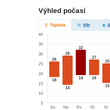
Výhled počasí
Teplota
Vítr
40
35
32
29
30
27
26
25
25
20
19
19
18
15
15
14
10
5
So
Ne
Po
Út
St