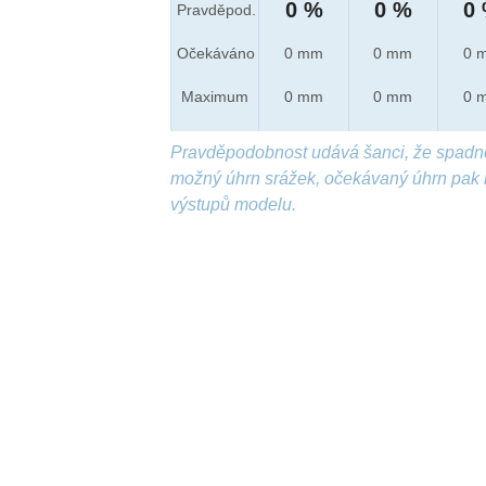
0 %
0 %
0
Pravděpod.
Očekáváno
0 mm
0 mm
0 
Maximum
0 mm
0 mm
0 
Pravděpodobnost udává šanci, že spadn
možný úhrn srážek, očekávaný úhrn pak 
výstupů modelu.