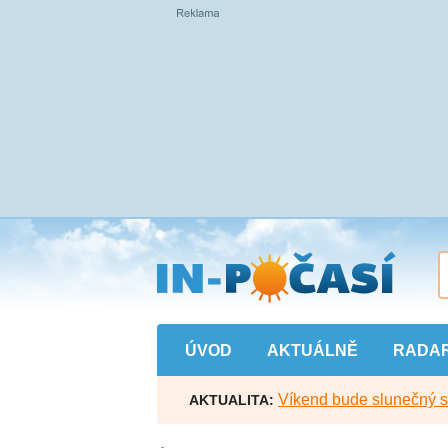
Přejít
na
hlavní
obsah
ÚVOD
AKTUÁLNĚ
RADA
Víkend bude slunečný s l
AKTUALITA: