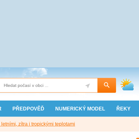
R
PŘEDPOVĚĎ
NUMERICKÝ
MODEL
ŘEKY
etními, zítra i tropickými teplotami