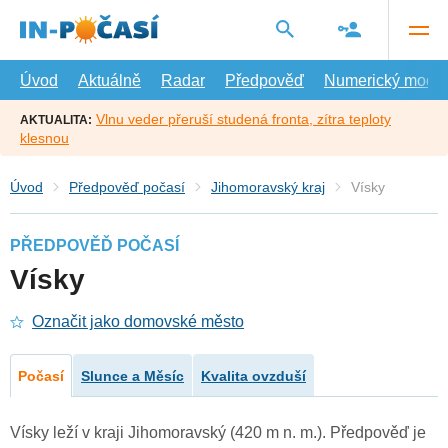
Přejít
na
hlavní
obsah
Úvod
Aktuálně
Radar
Předpověď
Numerický model
Vlnu veder přeruší studená fronta, zítra teploty
AKTUALITA:
klesnou
Úvod
Předpověď počasí
Jihomoravský kraj
Vísky
PŘEDPOVĚĎ POČASÍ
Vísky
Označit jako domovské město
Počasí
Slunce a Měsíc
Kvalita ovzduší
Vísky leží v kraji Jihomoravský (420 m n. m.). Předpověď je