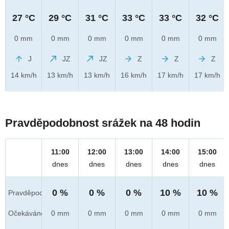
27 °C
29 °C
31 °C
33 °C
33 °C
32 °C
0 mm
0 mm
0 mm
0 mm
0 mm
0 mm
J
JZ
JZ
Z
Z
Z
14 km/h
13 km/h
13 km/h
16 km/h
17 km/h
17 km/h
Pravděpodobnost srážek na 48 hodin
11:00
12:00
13:00
14:00
15:00
dnes
dnes
dnes
dnes
dnes
0 %
0 %
0 %
10 %
10 %
Pravděpod.
Očekáváno
0 mm
0 mm
0 mm
0 mm
0 mm