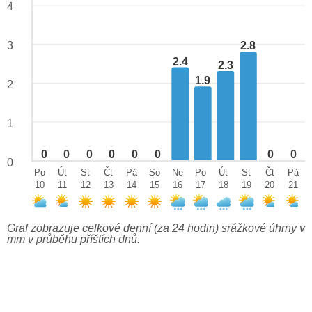
4
3
2.8
2.4
2.3
1.9
2
1
0
0
0
0
0
0
0
0
0
Po
Út
St
Čt
Pá
So
Ne
Po
Út
St
Čt
Pá
10
11
12
13
14
15
16
17
18
19
20
21
Graf zobrazuje celkové denní (za 24 hodin) srážkové úhrny v
mm v průběhu příštích dnů.