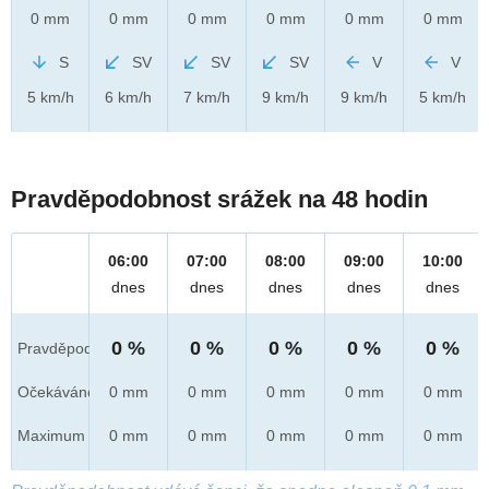
0 mm
0 mm
0 mm
0 mm
0 mm
0 mm
S
SV
SV
SV
V
V
5 km/h
6 km/h
7 km/h
9 km/h
9 km/h
5 km/h
Pravděpodobnost srážek na 48 hodin
06:00
07:00
08:00
09:00
10:00
dnes
dnes
dnes
dnes
dnes
0 %
0 %
0 %
0 %
0 %
Pravděpod.
Očekáváno
0 mm
0 mm
0 mm
0 mm
0 mm
Maximum
0 mm
0 mm
0 mm
0 mm
0 mm