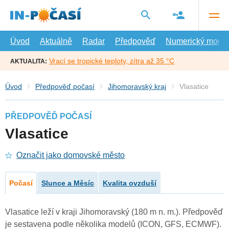
Přejít
na
hlavní
obsah
Úvod
Aktuálně
Radar
Předpověď
Numerický model
Vrací se tropické teploty, zítra až 35 °C
AKTUALITA:
Úvod
Předpověď počasí
Jihomoravský kraj
Vlasatice
PŘEDPOVĚĎ POČASÍ
Vlasatice
Označit jako domovské město
Počasí
Slunce a Měsíc
Kvalita ovzduší
Vlasatice leží v kraji Jihomoravský (180 m n. m.). Předpověď
je sestavena podle několika modelů (ICON, GFS, ECMWF).