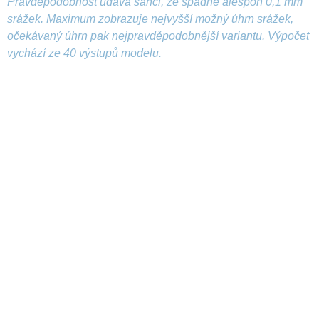
Pravděpodobnost udává šanci, že spadne alespoň 0,1 mm
srážek. Maximum zobrazuje nejvyšší možný úhrn srážek,
očekávaný úhrn pak nejpravděpodobnější variantu. Výpočet
vychází ze 40 výstupů modelu.