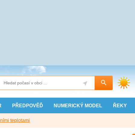
R
PŘEDPOVĚĎ
NUMERICKÝ
MODEL
ŘEKY
ními teplotami