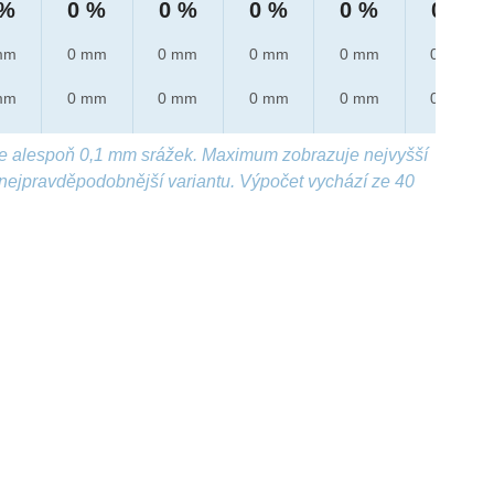
 %
0 %
0 %
0 %
0 %
0 %
mm
0 mm
0 mm
0 mm
0 mm
0 mm
mm
0 mm
0 mm
0 mm
0 mm
0 mm
e alespoň 0,1 mm srážek. Maximum zobrazuje nejvyšší
nejpravděpodobnější variantu. Výpočet vychází ze 40