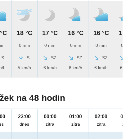
 °C
18 °C
17 °C
16 °C
16 °C
15 °C
mm
0 mm
0 mm
0 mm
0 mm
0 mm
S
S
SZ
SZ
SZ
SZ
m/h
5 km/h
6 km/h
6 km/h
6 km/h
6 km/h
žek na 48 hodin
:00
23:00
00:00
01:00
02:00
03:00
es
dnes
zítra
zítra
zítra
zítra