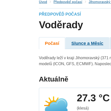
Úvod
Předpověď počasí
Jihomoravský 
PŘEDPOVĚĎ POČASÍ
Voděrady
Počasí
Slunce a Měsíc
Voděrady leží v kraji Jihomoravský (371 
modelů (ICON, GFS, ECMWF). Naposledy 
Aktuálně
27.3 °C
(klesá)