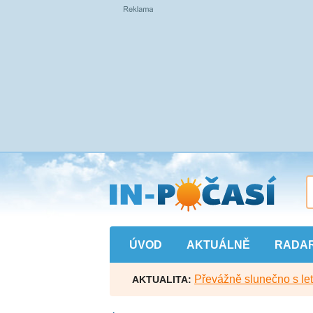
Přejít
na
hlavní
obsah
ÚVOD
AKTUÁLNĚ
RADA
Převážně slunečno s let
AKTUALITA: