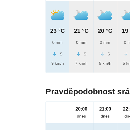
23 °C
21 °C
20 °C
19
0 mm
0 mm
0 mm
0 
S
S
S
9 km/h
7 km/h
5 km/h
5 k
Pravděpodobnost srá
20:00
21:00
22
dnes
dnes
dn