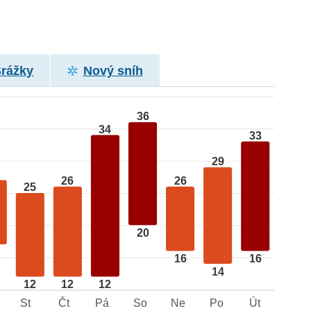
Srážky
Nový sníh
36
34
33
29
26
26
25
20
16
16
14
12
12
12
St
Čt
Pá
So
Ne
Po
Út