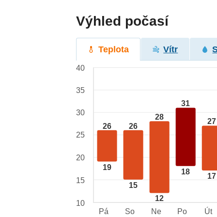
Výhled počasí
Teplota
Vítr
40
35
31
30
28
27
26
26
25
20
19
18
17
15
15
12
10
Pá
So
Ne
Po
Út