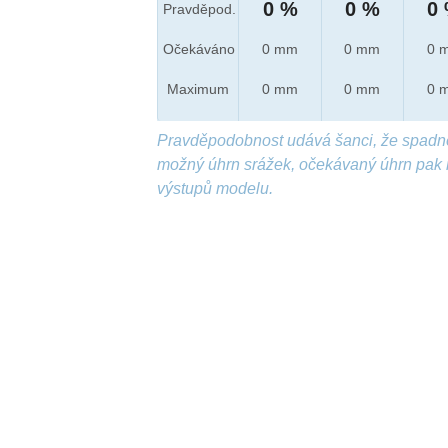
0 %
0 %
0
Pravděpod.
Očekáváno
0 mm
0 mm
0 
Maximum
0 mm
0 mm
0 
Pravděpodobnost udává šanci, že spadn
možný úhrn srážek, očekávaný úhrn pak 
výstupů modelu.