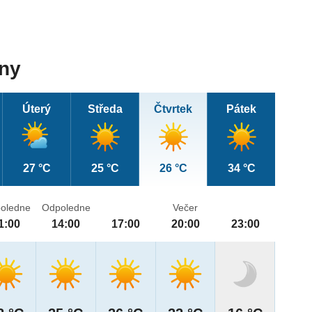
dny
Úterý
Středa
Čtvrtek
Pátek
27 °C
25 °C
26 °C
34 °C
oledne
Odpoledne
Večer
1:00
14:00
17:00
20:00
23:00