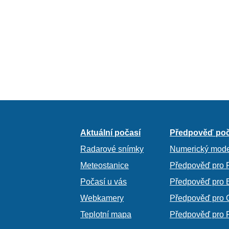
Aktuální počasí
Předpověď poč
Radarové snímky
Numerický mode
Meteostanice
Předpověď pro 
Počasí u vás
Předpověď pro 
Webkamery
Předpověď pro 
Teplotní mapa
Předpověď pro 