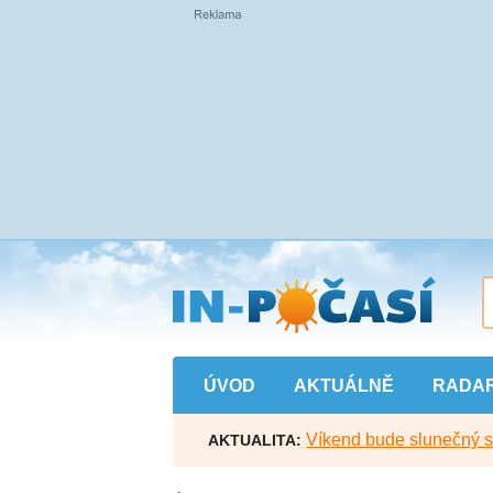
Přejít
na
hlavní
obsah
ÚVOD
AKTUÁLNĚ
RADA
Víkend bude slunečný s l
AKTUALITA: