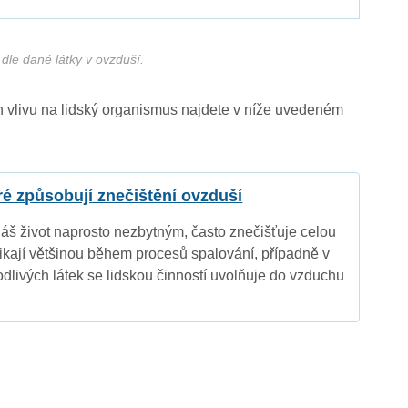
dle dané látky v ovzduší.
ich vlivu na lidský organismus najdete v níže uvedeném
eré způsobují znečištění ovzduší
náš život naprosto nezbytným, často znečišťuje celou
nikají většinou během procesů spalování, případně v
dlivých látek se lidskou činností uvolňuje do vzduchu