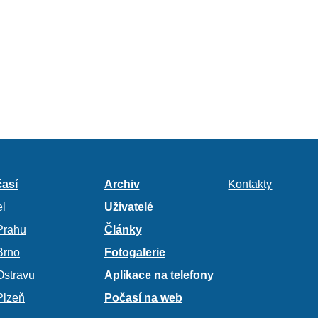
así
Archiv
Kontakty
l
Uživatelé
Prahu
Články
Brno
Fotogalerie
Ostravu
Aplikace na telefony
Plzeň
Počasí na web