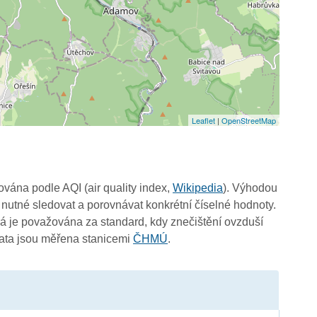
Leaflet
|
OpenStreetMap
čována podle AQI (air quality index,
Wikipedia
). Výhodou
 nutné sledovat a porovnávat konkrétní číselné hodnoty.
 je považována za standard, kdy znečištění ovzduší
Data jsou měřena stanicemi
ČHMÚ
.
4