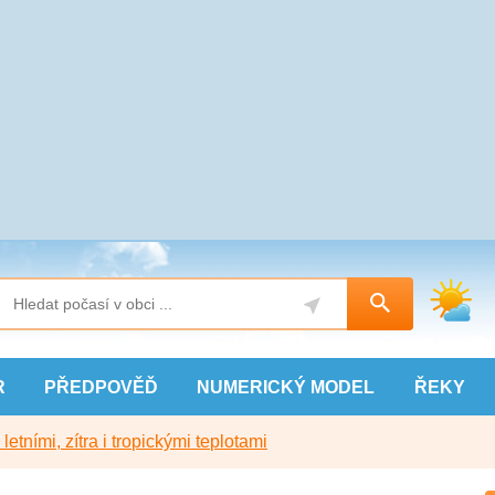
R
PŘEDPOVĚĎ
NUMERICKÝ
MODEL
ŘEKY
etními, zítra i tropickými teplotami