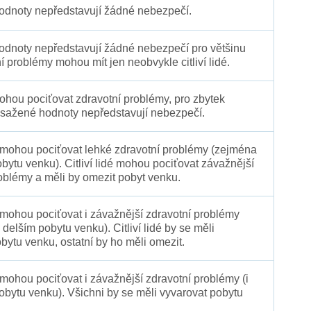
4
dnoty nepředstavují žádné nebezpečí.
dnoty nepředstavují žádné nebezpečí pro většinu
ní problémy mohou mít jen neobvykle citliví lidé.
 mohou pociťovat zdravotní problémy, pro zbytek
sažené hodnoty nepředstavují nebezpečí.
é mohou pociťovat lehké zdravotní problémy (zejména
obytu venku). Citliví lidé mohou pociťovat závažnější
oblémy a měli by omezit pobyt venku.
 mohou pociťovat i závažnější zdravotní problémy
 delším pobytu venku). Citliví lidé by se měli
bytu venku, ostatní by ho měli omezit.
 mohou pociťovat i závažnější zdravotní problémy (i
pobytu venku). Všichni by se měli vyvarovat pobytu