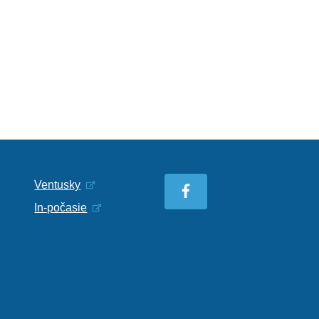
Ventusky
In-počasie