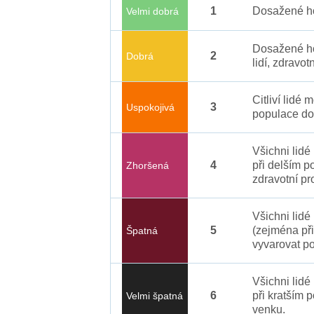
1
Dosažené ho
Velmi dobrá
Dosažené ho
2
Dobrá
lidí, zdravot
Citliví lidé
3
Uspokojivá
populace do
Všichni lid
4
při delším p
Zhoršená
zdravotní pr
Všichni lidé
5
(zejména při
Špatná
vyvarovat po
Všichni lidé
6
při kratším 
Velmi špatná
venku.