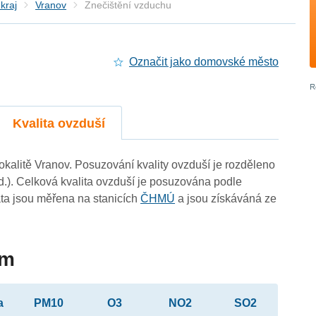
kraj
Vranov
Znečištění vzduchu
Označit jako domovské město
Kvalita ovzduší
lokalitě Vranov. Posuzování kvality ovzduší je rozděleno
d.). Celková kvalita ovzduší je posuzována podle
ta jsou měřena na stanicích
ČHMÚ
a jsou získáváná ze
im
a
PM10
O3
NO2
SO2