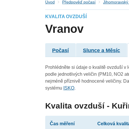
Úvod
Předpověď počasí
Jihomoravský 
KVALITA OVZDUŠÍ
Vranov
Počasí
Slunce a Měsíc
Prohlédněte si údaje o kvalitě ovzduší v 
podle jednotlivých veličin (PM10, NO2 at
nejméně příznivě hodnocené veličiny. Da
systému
ISKO
.
Kvalita ovzduší - Kuř
Čas měření
Celková kvalit