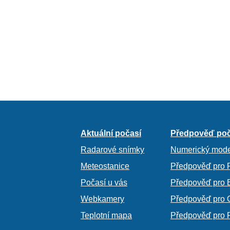
Aktuální počasí
Předpověď poč
Radarové snímky
Numerický mode
Meteostanice
Předpověď pro 
Počasí u vás
Předpověď pro 
Webkamery
Předpověď pro 
Teplotní mapa
Předpověď pro 