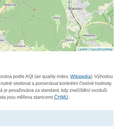
Leaflet
|
OpenStreetMap
čována podle AQI (air quality index,
Wikipedia
). Výhodou
 nutné sledovat a porovnávat konkrétní číselné hodnoty.
 je považována za standard, kdy znečištění ovzduší
Data jsou měřena stanicemi
ČHMÚ
.