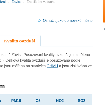
kraj
Závist
Znečištění vzduchu
Označit jako domovské město
Kvalita ovzduší
lokalitě Závist. Posuzování kvality ovzduší je rozděleno
d.). Celková kvalita ovzduší je posuzována podle
ta jsou měřena na stanicích
ČHMÚ
a jsou získáváná ze
im
a
PM10
O3
NO2
SO2