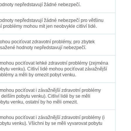
dnoty nepředstavují žádné nebezpečí.
dnoty nepředstavují žádné nebezpečí pro většinu
ní problémy mohou mít jen neobvykle citliví lidé.
 mohou pociťovat zdravotní problémy, pro zbytek
sažené hodnoty nepředstavují nebezpečí.
é mohou pociťovat lehké zdravotní problémy (zejména
obytu venku). Citliví lidé mohou pociťovat závažnější
oblémy a měli by omezit pobyt venku.
 mohou pociťovat i závažnější zdravotní problémy
 delším pobytu venku). Citliví lidé by se měli
bytu venku, ostatní by ho měli omezit.
 mohou pociťovat i závažnější zdravotní problémy (i
pobytu venku). Všichni by se měli vyvarovat pobytu