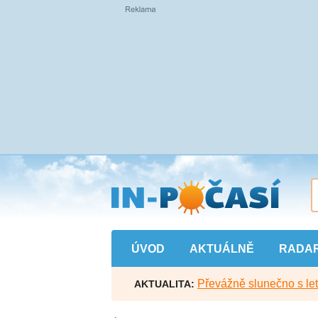
Přejít
na
hlavní
obsah
ÚVOD
AKTUÁLNĚ
RADA
Převážně slunečno s let
AKTUALITA: