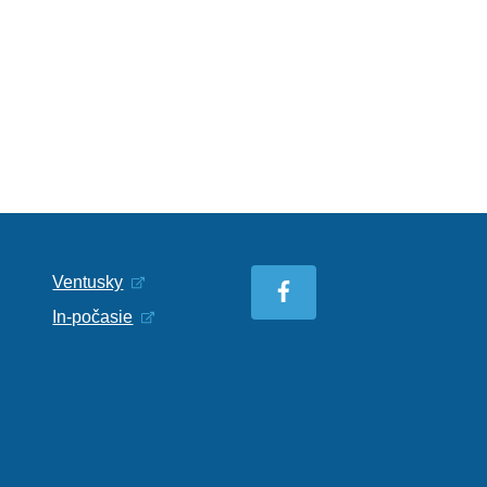
Ventusky
In-počasie