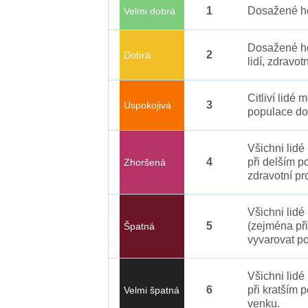
1
Dosažené ho
Velmi dobrá
Dosažené ho
2
Dobrá
lidí, zdravot
Citliví lidé
3
Uspokojivá
populace do
Všichni lid
4
při delším p
Zhoršená
zdravotní pr
Všichni lidé
5
(zejména při
Špatná
vyvarovat po
Všichni lidé
6
při kratším 
Velmi špatná
venku.