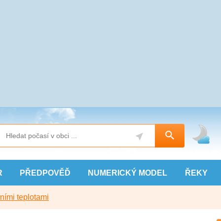
R
PŘEDPOVĚĎ
NUMERICKÝ
MODEL
ŘEKY
ními teplotami