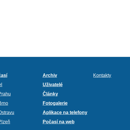
así
Archiv
Kontakty
l
Uživatelé
Prahu
Články
Brno
Fotogalerie
Ostravu
Aplikace na telefony
Plzeň
Počasí na web