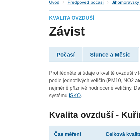
Úvod
Předpověď počasí
Jihomoravský 
KVALITA OVZDUŠÍ
Závist
Počasí
Slunce a Měsíc
Prohlédněte si údaje o kvalitě ovzduší v 
podle jednotlivých veličin (PM10, NO2 at
nejméně příznivě hodnocené veličiny. Da
systému
ISKO
.
Kvalita ovzduší - Kuř
Čas měření
Celková kvalit