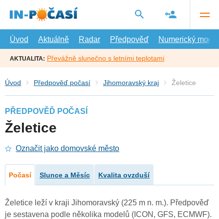
Přejít
na
hlavní
obsah
Úvod
Aktuálně
Radar
Předpověď
Numerický model
Převážně slunečno s letními teplotami
AKTUALITA:
Úvod
Předpověď počasí
Jihomoravský kraj
Želetice
PŘEDPOVĚĎ POČASÍ
Želetice
Označit jako domovské město
Počasí
Slunce a Měsíc
Kvalita ovzduší
Želetice leží v kraji Jihomoravský (225 m n. m.). Předpověď
je sestavena podle několika modelů (ICON, GFS, ECMWF).