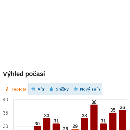
Výhled počasí
Teplota
Vítr
Srážky
Nový sníh
40
38
36
35
35
33
33
31
31
30
29
30
28