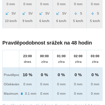
0 mm
0 mm
0 mm
0 mm
0 mm
0 mm
SV
SV
SV
SV
S
S
10 km/h
9 km/h
6 km/h
6 km/h
5 km/h
5 km/h
Pravděpodobnost srážek na 48 hodin
23:00
00:00
01:00
02:00
03:00
dnes
zítra
zítra
zítra
zítra
10 %
0 %
0 %
0 %
0 %
Pravděpod.
Očekáváno
0 mm
0 mm
0 mm
0 mm
0 mm
Maximum
0.1 mm
0 mm
0 mm
0 mm
0 mm