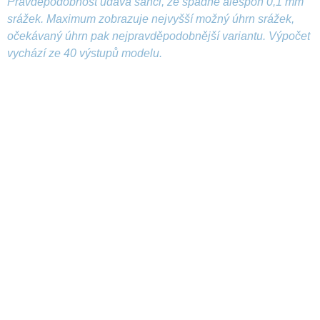
Pravděpodobnost udává šanci, že spadne alespoň 0,1 mm
srážek. Maximum zobrazuje nejvyšší možný úhrn srážek,
očekávaný úhrn pak nejpravděpodobnější variantu. Výpočet
vychází ze 40 výstupů modelu.