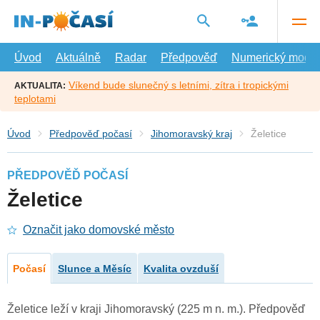
Přejít
na
hlavní
obsah
Úvod
Aktuálně
Radar
Předpověď
Numerický model
Víkend bude slunečný s letními, zítra i tropickými
AKTUALITA:
teplotami
Úvod
Předpověď počasí
Jihomoravský kraj
Želetice
PŘEDPOVĚĎ POČASÍ
Želetice
Označit jako domovské město
Počasí
Slunce a Měsíc
Kvalita ovzduší
Želetice leží v kraji Jihomoravský (225 m n. m.). Předpověď