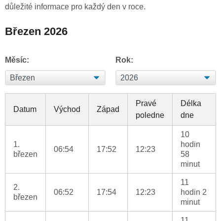
důležité informace pro každý den v roce.
Březen 2026
Měsíc:
Rok:
Pravé
Délka
Datum
Východ
Západ
poledne
dne
10
1.
hodin
06:54
17:52
12:23
březen
58
minut
11
2.
06:52
17:54
12:23
hodin 2
březen
minut
11