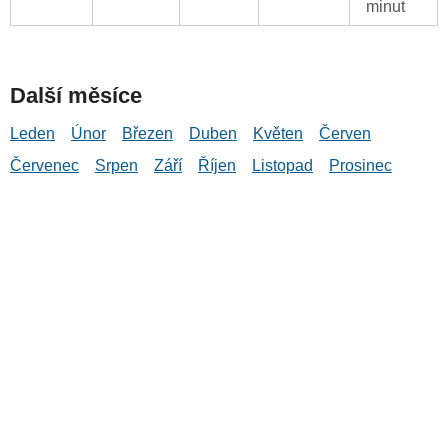
minut
Další měsíce
Leden
Únor
Březen
Duben
Květen
Červen
Červenec
Srpen
Září
Říjen
Listopad
Prosinec