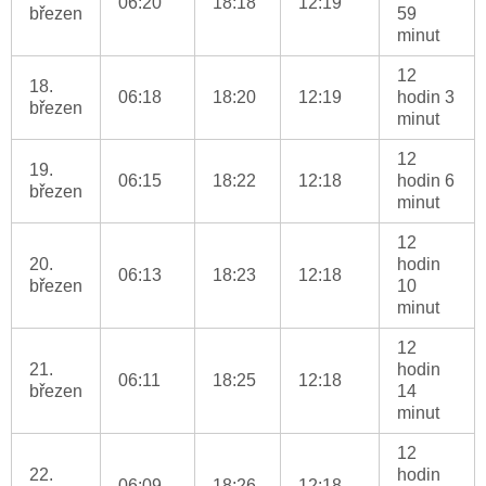
06:20
18:18
12:19
březen
59
minut
12
18.
06:18
18:20
12:19
hodin 3
březen
minut
12
19.
06:15
18:22
12:18
hodin 6
březen
minut
12
20.
hodin
06:13
18:23
12:18
březen
10
minut
12
21.
hodin
06:11
18:25
12:18
březen
14
minut
12
22.
hodin
06:09
18:26
12:18