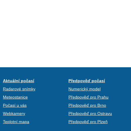
Aktuální počasí
Předpověď počasí
Radarové snímky
Numerický model
Meteostanice
Předpověď pro Prahu
Počasí u vás
Předpověď pro Brno
Webkamery
Předpověď pro Ostravu
Teplotní mapa
Předpověď pro Plzeň