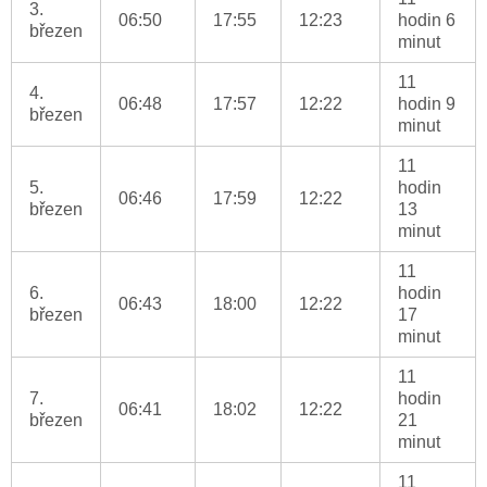
3.
06:50
17:55
12:23
hodin 6
březen
minut
11
4.
06:48
17:57
12:22
hodin 9
březen
minut
11
5.
hodin
06:46
17:59
12:22
březen
13
minut
11
6.
hodin
06:43
18:00
12:22
březen
17
minut
11
7.
hodin
06:41
18:02
12:22
březen
21
minut
11