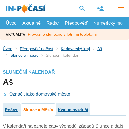
Přejít
na
hlavní
obsah
Úvod
Aktuálně
Radar
Předpověď
Numerický model
Převážně slunečno s letními teplotami
AKTUALITA:
Úvod
Předpověď počasí
Karlovarský kraj
Aš
Slunce a měsíc
Sluneční kalendář
SLUNEČNÍ KALENDÁŘ
Aš
Označit jako domovské město
Počasí
Slunce a Měsíc
Kvalita ovzduší
V kalendáři naleznete časy východů, západů Slunce a další