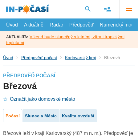
Přejít
na
hlavní
obsah
Úvod
Aktuálně
Radar
Předpověď
Numerický model
Víkend bude slunečný s letními, zítra i tropickými
AKTUALITA:
teplotami
Úvod
Předpověď počasí
Karlovarský kraj
Březová
PŘEDPOVĚĎ POČASÍ
Březová
Označit jako domovské město
Počasí
Slunce a Měsíc
Kvalita ovzduší
Březová leží v kraji Karlovarský (487 m n. m.). Předpověď je