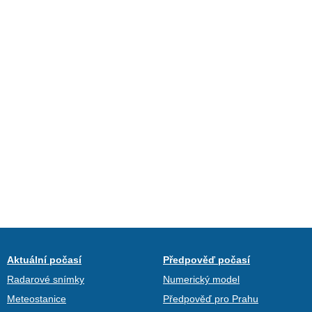
Aktuální počasí
Předpověď počasí
Radarové snímky
Numerický model
Meteostanice
Předpověď pro Prahu