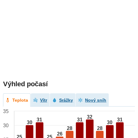
Výhled počasí
Teplota
Vítr
Srážky
Nový sníh
35
32
31
31
31
30
30
30
28
28
26
25
25