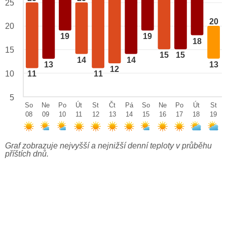
25
20
20
19
19
18
15
15
15
14
14
13
13
12
10
11
11
5
So
Ne
Po
Út
St
Čt
Pá
So
Ne
Po
Út
St
08
09
10
11
12
13
14
15
16
17
18
19
Graf zobrazuje nejvyšší a nejnižší denní teploty v průběhu
příštích dnů.