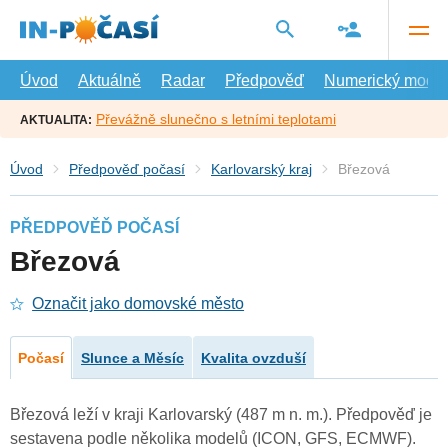
Přejít
na
hlavní
obsah
Úvod
Aktuálně
Radar
Předpověď
Numerický model
Převážně slunečno s letními teplotami
AKTUALITA:
Úvod
Předpověď počasí
Karlovarský kraj
Březová
PŘEDPOVĚĎ POČASÍ
Březová
Označit jako domovské město
Počasí
Slunce a Měsíc
Kvalita ovzduší
Březová leží v kraji Karlovarský (487 m n. m.). Předpověď je
sestavena podle několika modelů (ICON, GFS, ECMWF).