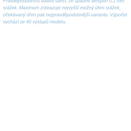
Pravděpodobnost udává šanci, že spadne alespoň 0,1 mm
srážek. Maximum zobrazuje nejvyšší možný úhrn srážek,
očekávaný úhrn pak nejpravděpodobnější variantu. Výpočet
vychází ze 40 výstupů modelu.