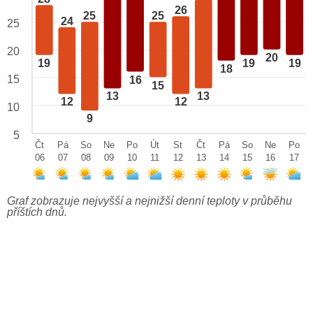
26
25
25
24
25
20
20
19
19
19
18
15
16
15
13
13
12
12
10
9
5
Čt
Pá
So
Ne
Po
Út
St
Čt
Pá
So
Ne
Po
06
07
08
09
10
11
12
13
14
15
16
17
Graf zobrazuje nejvyšší a nejnižší denní teploty v průběhu
příštích dnů.