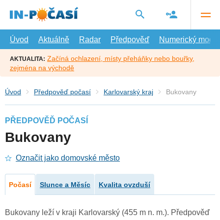
Přejít
na
hlavní
obsah
Úvod
Aktuálně
Radar
Předpověď
Numerický model
Začíná ochlazení, místy přeháňky nebo bouřky,
AKTUALITA:
zejména na východě
Úvod
Předpověď počasí
Karlovarský kraj
Bukovany
PŘEDPOVĚĎ POČASÍ
Bukovany
Označit jako domovské město
Počasí
Slunce a Měsíc
Kvalita ovzduší
Bukovany leží v kraji Karlovarský (455 m n. m.). Předpověď