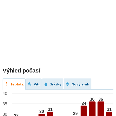
Výhled počasí
Teplota
Vítr
Srážky
Nový sníh
40
36
36
34
35
31
31
30
29
30
28