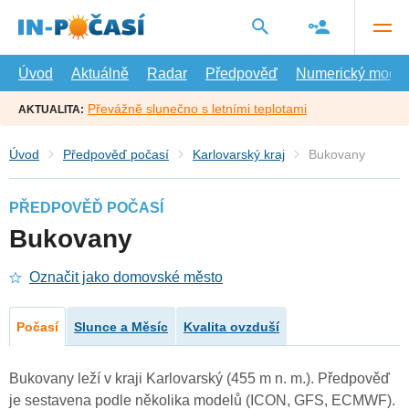
Přejít
na
hlavní
obsah
Úvod
Aktuálně
Radar
Předpověď
Numerický model
Převážně slunečno s letními teplotami
AKTUALITA:
Úvod
Předpověď počasí
Karlovarský kraj
Bukovany
PŘEDPOVĚĎ POČASÍ
Bukovany
Označit jako domovské město
Počasí
Slunce a Měsíc
Kvalita ovzduší
Bukovany leží v kraji Karlovarský (455 m n. m.). Předpověď
je sestavena podle několika modelů (ICON, GFS, ECMWF).