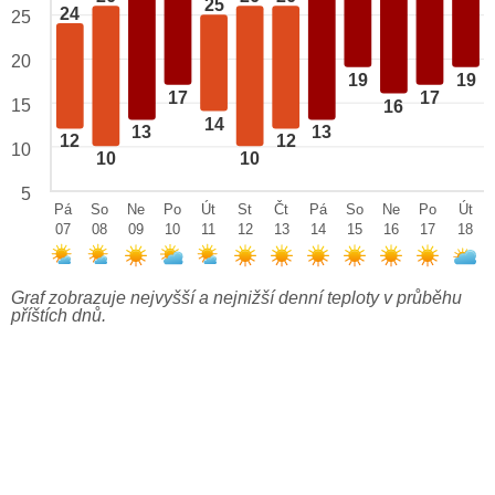
25
24
25
20
19
19
17
17
15
16
14
13
13
12
12
10
10
10
5
Pá
So
Ne
Po
Út
St
Čt
Pá
So
Ne
Po
Út
07
08
09
10
11
12
13
14
15
16
17
18
Graf zobrazuje nejvyšší a nejnižší denní teploty v průběhu
příštích dnů.