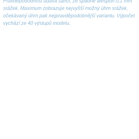
Pravděpodobnost udává šanci, že spadne alespoň 0,1 mm
srážek. Maximum zobrazuje nejvyšší možný úhrn srážek,
očekávaný úhrn pak nejpravděpodobnější variantu. Výpočet
vychází ze 40 výstupů modelu.