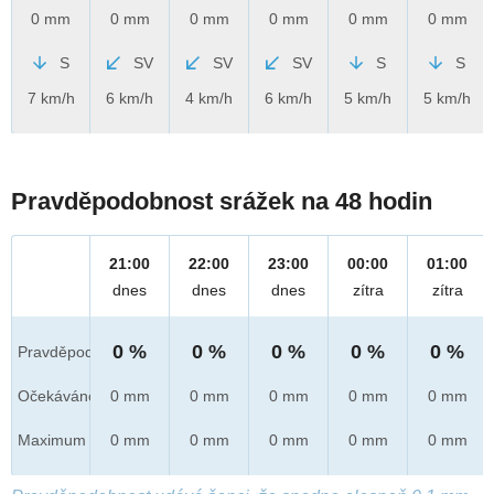
0 mm
0 mm
0 mm
0 mm
0 mm
0 mm
S
SV
SV
SV
S
S
7 km/h
6 km/h
4 km/h
6 km/h
5 km/h
5 km/h
Pravděpodobnost srážek na 48 hodin
21:00
22:00
23:00
00:00
01:00
dnes
dnes
dnes
zítra
zítra
0 %
0 %
0 %
0 %
0 %
Pravděpod.
Očekáváno
0 mm
0 mm
0 mm
0 mm
0 mm
Maximum
0 mm
0 mm
0 mm
0 mm
0 mm