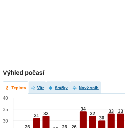
Výhled počasí
Teplota
Vítr
Srážky
Nový sníh
40
34
35
33
33
32
32
31
30
30
26
26
26