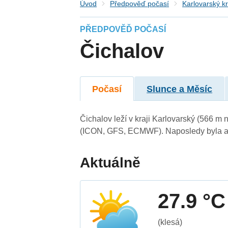
Úvod
Předpověď počasí
Karlovarský kr
PŘEDPOVĚĎ POČASÍ
Čichalov
Počasí
Slunce a Měsíc
Čichalov leží v kraji Karlovarský (566 m
(ICON, GFS, ECMWF). Naposledy byla ak
Aktuálně
27.9 °C
(klesá)