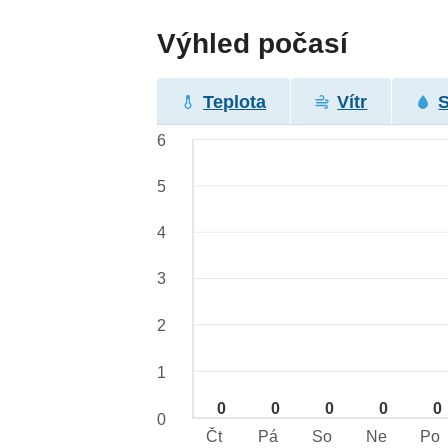
Výhled počasí
Teplota
Vítr
6
5
4
3
2
1
0
0
0
0
0
0
Čt
Pá
So
Ne
Po