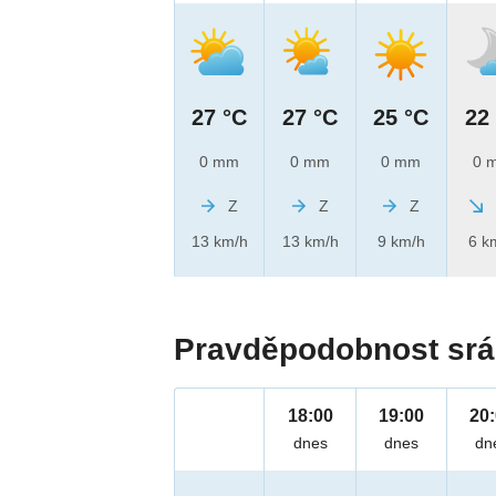
27 °C
27 °C
25 °C
22
0 mm
0 mm
0 mm
0 
Z
Z
Z
13 km/h
13 km/h
9 km/h
6 k
Pravděpodobnost srá
18:00
19:00
20
dnes
dnes
dn