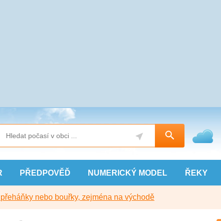
R
PŘEDPOVĚĎ
NUMERICKÝ
MODEL
ŘEKY
y přeháňky nebo bouřky, zejména na východě