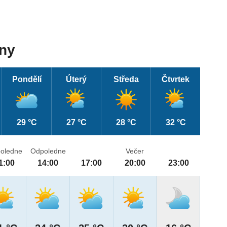
dny
Pondělí
Úterý
Středa
Čtvrtek
29 °C
27 °C
28 °C
32 °C
oledne
Odpoledne
Večer
1:00
14:00
17:00
20:00
23:00