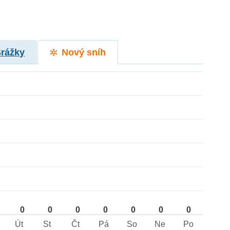
Srážky
Nový sníh
0
0
0
0
0
0
0
Út
St
Čt
Pá
So
Ne
Po