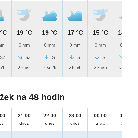
 °C
19 °C
19 °C
17 °C
15 °C
14 °C
mm
0 mm
0 mm
0 mm
0 mm
0 mm
SZ
SZ
S
S
S
SZ
m/h
9 km/h
7 km/h
5 km/h
5 km/h
6 km/h
žek na 48 hodin
:00
21:00
22:00
23:00
00:00
01:00
es
dnes
dnes
dnes
zítra
zítra