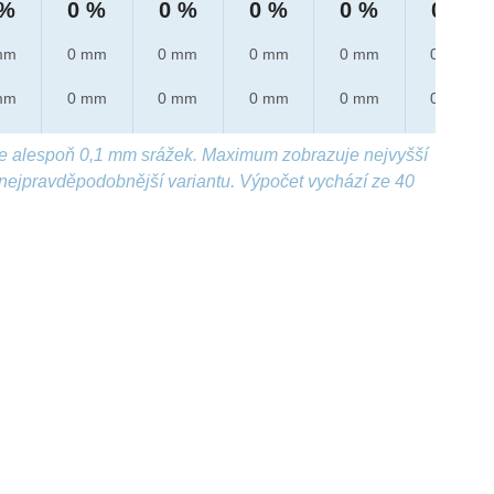
 %
0 %
0 %
0 %
0 %
0 %
mm
0 mm
0 mm
0 mm
0 mm
0 mm
mm
0 mm
0 mm
0 mm
0 mm
0 mm
e alespoň 0,1 mm srážek. Maximum zobrazuje nejvyšší
nejpravděpodobnější variantu. Výpočet vychází ze 40