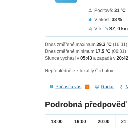
Pocitově:
31 °C
Vlhkost:
38 %
Vítr:
SZ, 0 km
Dnes změřené maximum
29.3 °C
(16:31)
Dnes změřené minimum
17.5 °C
(06:31)
Slunce vychází v
05:43
a zapadá v
20:4
Nepřehlédněte z lokality Čichalov:
Počasí u vás
Radar
M
1
Podrobná předpověď 
18:00
19:00
20:00
21