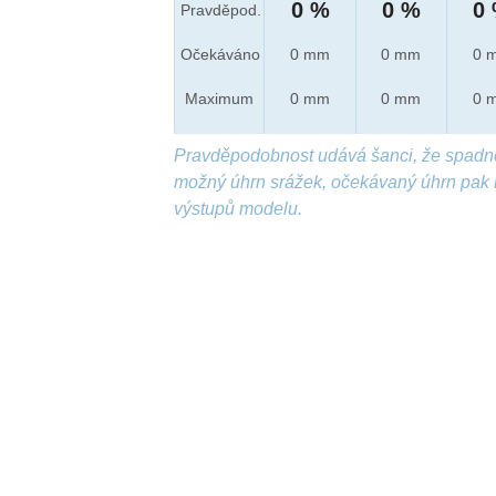
0 %
0 %
0
Pravděpod.
Očekáváno
0 mm
0 mm
0 
Maximum
0 mm
0 mm
0 
Pravděpodobnost udává šanci, že spadn
možný úhrn srážek, očekávaný úhrn pak 
výstupů modelu.