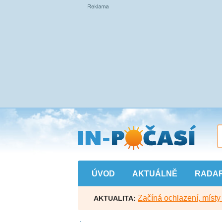
Přejít
na
hlavní
obsah
ÚVOD
AKTUÁLNĚ
RADA
Začíná ochlazení, míst
AKTUALITA: