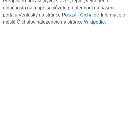
Předpověď počasí (vývoj srážek, teplot, větru nebo
oblačnosti) na mapě si můžete prohlédnout na našem
portálu Ventusky na stránce
Počasí - Čichalov
. Informace o
městě Čichalov nalezenete na stránce
Wikipedie
.