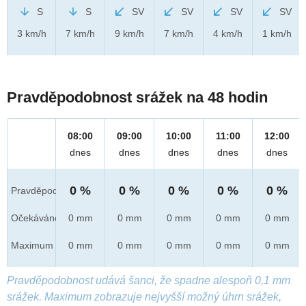
S
S
SV
SV
SV
SV
3 km/h
7 km/h
9 km/h
7 km/h
4 km/h
1 km/h
Pravděpodobnost srážek na 48 hodin
08:00
09:00
10:00
11:00
12:00
dnes
dnes
dnes
dnes
dnes
0 %
0 %
0 %
0 %
0 %
Pravděpod.
Očekáváno
0 mm
0 mm
0 mm
0 mm
0 mm
Maximum
0 mm
0 mm
0 mm
0 mm
0 mm
Pravděpodobnost udává šanci, že spadne alespoň 0,1 mm
srážek. Maximum zobrazuje nejvyšší možný úhrn srážek,