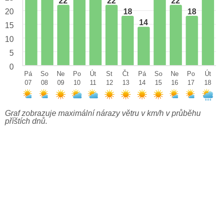
22
22
22
18
18
20
14
15
10
5
0
Pá
So
Ne
Po
Út
St
Čt
Pá
So
Ne
Po
Út
07
08
09
10
11
12
13
14
15
16
17
18
Graf zobrazuje maximální nárazy větru v km/h v průběhu
příštích dnů.