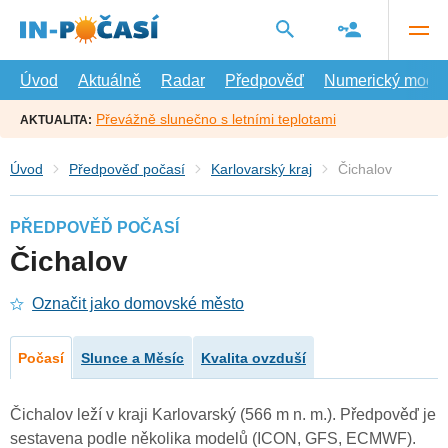
Přejít
na
hlavní
obsah
Úvod
Aktuálně
Radar
Předpověď
Numerický model
Převážně slunečno s letními teplotami
AKTUALITA:
Úvod
Předpověď počasí
Karlovarský kraj
Čichalov
PŘEDPOVĚĎ POČASÍ
Čichalov
Označit jako domovské město
Počasí
Slunce a Měsíc
Kvalita ovzduší
Čichalov leží v kraji Karlovarský (566 m n. m.). Předpověď je
sestavena podle několika modelů (ICON, GFS, ECMWF).