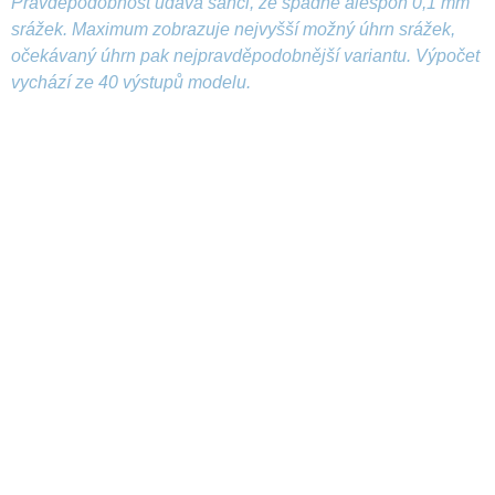
Pravděpodobnost udává šanci, že spadne alespoň 0,1 mm
srážek. Maximum zobrazuje nejvyšší možný úhrn srážek,
očekávaný úhrn pak nejpravděpodobnější variantu. Výpočet
vychází ze 40 výstupů modelu.