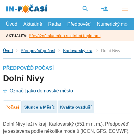
Přejít
na
hlavní
obsah
Úvod
Aktuálně
Radar
Předpověď
Numerický model
Převážně slunečno s letními teplotami
AKTUALITA:
Úvod
Předpověď počasí
Karlovarský kraj
Dolní Nivy
PŘEDPOVĚĎ POČASÍ
Dolní Nivy
Označit jako domovské město
Počasí
Slunce a Měsíc
Kvalita ovzduší
Dolní Nivy leží v kraji Karlovarský (551 m n. m.). Předpověď
je sestavena podle několika modelů (ICON, GFS, ECMWF).