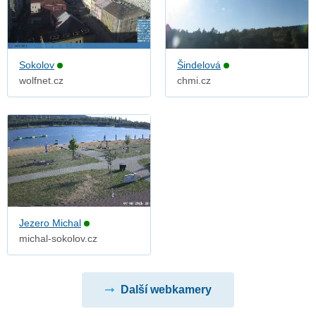
Sokolov
Šindelová
wolfnet.cz
chmi.cz
Jezero Michal
michal-sokolov.cz
Další webkamery