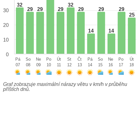
32
32
29
29
29
29
29
29
30
25
20
14
14
10
0
Pá
So
Ne
Po
Út
St
Čt
Pá
So
Ne
Po
Út
07
08
09
10
11
12
13
14
15
16
17
18
Graf zobrazuje maximální nárazy větru v km/h v průběhu
příštích dnů.