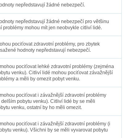
dnoty nepředstavují žádné nebezpečí.
dnoty nepředstavují žádné nebezpečí pro většinu
ní problémy mohou mít jen neobvykle citliví lidé.
 mohou pociťovat zdravotní problémy, pro zbytek
sažené hodnoty nepředstavují nebezpečí.
é mohou pociťovat lehké zdravotní problémy (zejména
obytu venku). Citliví lidé mohou pociťovat závažnější
oblémy a měli by omezit pobyt venku.
 mohou pociťovat i závažnější zdravotní problémy
 delším pobytu venku). Citliví lidé by se měli
bytu venku, ostatní by ho měli omezit.
 mohou pociťovat i závažnější zdravotní problémy (i
pobytu venku). Všichni by se měli vyvarovat pobytu