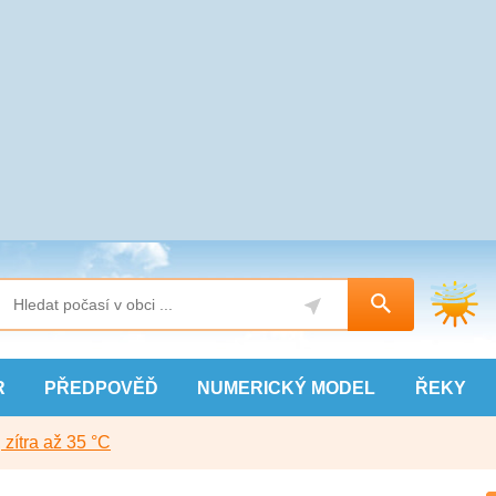
R
PŘEDPOVĚĎ
NUMERICKÝ
MODEL
ŘEKY
, zítra až 35 °C