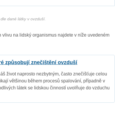
dle dané látky v ovzduší.
ich vlivu na lidský organismus najdete v níže uvedeném
eré způsobují znečištění ovzduší
náš život naprosto nezbytným, často znečišťuje celou
nikají většinou během procesů spalování, případně v
dlivých látek se lidskou činností uvolňuje do vzduchu