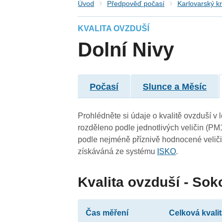
Úvod
Předpověď počasí
Karlovarský kr
KVALITA OVZDUŠÍ
Dolní Nivy
Počasí
Slunce a Měsíc
Prohlédněte si údaje o kvalitě ovzduší v l
rozděleno podle jednotlivých veličin (PM
podle nejméně příznivě hodnocené veliči
získáváná ze systému
ISKO
.
Kvalita ovzduší - Sok
Čas měření
Celková kvali