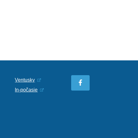
Ventusky
In-počasie