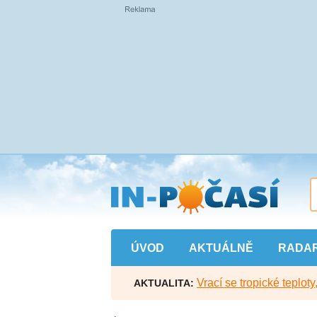
Přejít
na
hlavní
obsah
ÚVOD
AKTUÁLNĚ
RADA
Vrací se tropické teploty
AKTUALITA: