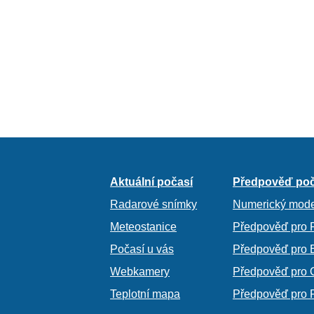
Aktuální počasí
Předpověď poč
Radarové snímky
Numerický mode
Meteostanice
Předpověď pro 
Počasí u vás
Předpověď pro 
Webkamery
Předpověď pro 
Teplotní mapa
Předpověď pro 