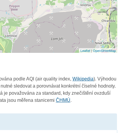
Leaflet
|
OpenStreetMap
čována podle AQI (air quality index,
Wikipedia
). Výhodou
 nutné sledovat a porovnávat konkrétní číselné hodnoty.
4
 je považována za standard, kdy znečištění ovzduší
Data jsou měřena stanicemi
ČHMÚ
.