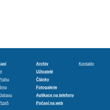
así
Archiv
Kontakty
l
Uživatelé
Prahu
Články
Brno
Fotogalerie
Ostravu
Aplikace na telefony
Plzeň
Počasí na web