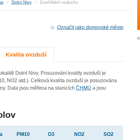
aj
Dolní Nivy
Znečištění vzduchu
Označit jako domovské město
Kvalita ovzduší
okalitě Dolní Nivy. Posuzování kvality ovzduší je
10, NO2 atd.). Celková kvalita ovzduší je posuzována
ny. Data jsou měřena na stanicích
ČHMÚ
a jsou
olov
ta
PM10
O3
NO2
SO2