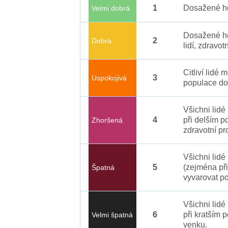
1
Dosažené ho
Velmi dobrá
Dosažené ho
2
Dobrá
lidí, zdravot
Citliví lidé
3
Uspokojivá
populace do
Všichni lid
4
při delším p
Zhoršená
zdravotní pr
Všichni lidé
5
(zejména při
Špatná
vyvarovat po
Všichni lidé
6
při kratším 
Velmi špatná
venku.