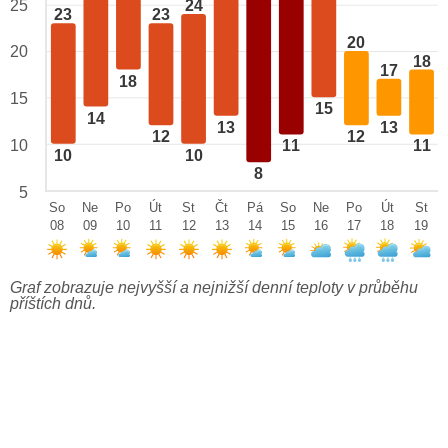
24
25
23
23
20
20
18
17
18
15
15
14
13
13
12
12
10
11
11
10
10
8
5
So
Ne
Po
Út
St
Čt
Pá
So
Ne
Po
Út
St
08
09
10
11
12
13
14
15
16
17
18
19
Graf zobrazuje nejvyšší a nejnižší denní teploty v průběhu
příštích dnů.