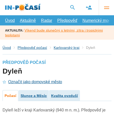
Přejít
na
hlavní
obsah
Úvod
Aktuálně
Radar
Předpověď
Numerický model
Víkend bude slunečný s letními, zítra i tropickými
AKTUALITA:
teplotami
Úvod
Předpověď počasí
Karlovarský kraj
Dyleň
PŘEDPOVĚĎ POČASÍ
Dyleň
Označit jako domovské město
Počasí
Slunce a Měsíc
Kvalita ovzduší
Dyleň leží v kraji Karlovarský (940 m n. m.). Předpověď je