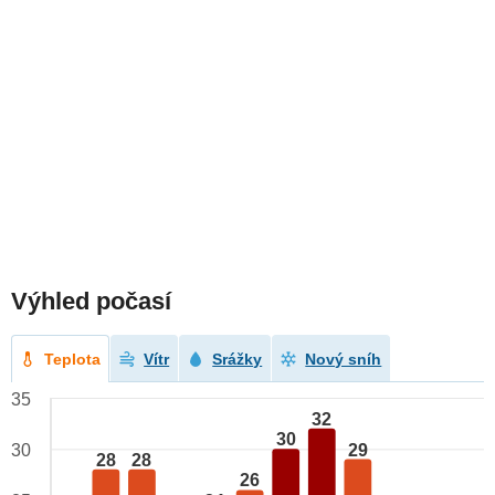
Výhled počasí
Teplota
Vítr
Srážky
Nový sníh
35
32
30
29
30
28
28
26