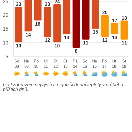
24
25
23
23
20
20
18
17
18
15
15
14
13
13
12
12
10
11
11
10
10
8
5
So
Ne
Po
Út
St
Čt
Pá
So
Ne
Po
Út
St
08
09
10
11
12
13
14
15
16
17
18
19
Graf zobrazuje nejvyšší a nejnižší denní teploty v průběhu
příštích dnů.