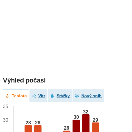
Výhled počasí
Teplota
Vítr
Srážky
Nový sníh
35
32
30
29
30
28
28
26