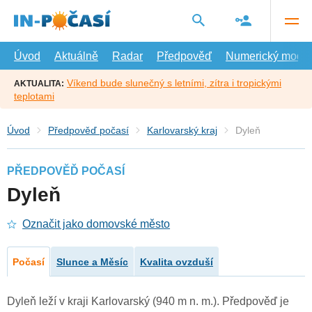
Přejít
na
hlavní
obsah
Úvod
Aktuálně
Radar
Předpověď
Numerický model
Víkend bude slunečný s letními, zítra i tropickými
AKTUALITA:
teplotami
Úvod
Předpověď počasí
Karlovarský kraj
Dyleň
PŘEDPOVĚĎ POČASÍ
Dyleň
Označit jako domovské město
Počasí
Slunce a Měsíc
Kvalita ovzduší
Dyleň leží v kraji Karlovarský (940 m n. m.). Předpověď je