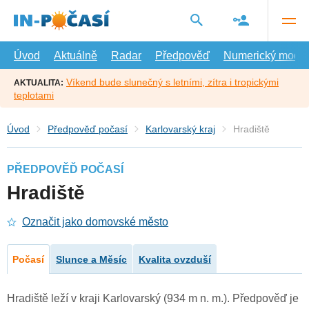
Přejít
na
hlavní
obsah
Úvod
Aktuálně
Radar
Předpověď
Numerický model
Víkend bude slunečný s letními, zítra i tropickými
AKTUALITA:
teplotami
Úvod
Předpověď počasí
Karlovarský kraj
Hradiště
PŘEDPOVĚĎ POČASÍ
Hradiště
Označit jako domovské město
Počasí
Slunce a Měsíc
Kvalita ovzduší
Hradiště leží v kraji Karlovarský (934 m n. m.). Předpověď je