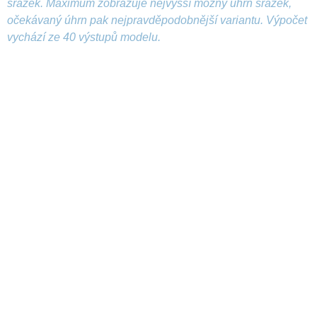
srážek. Maximum zobrazuje nejvyšší možný úhrn srážek,
očekávaný úhrn pak nejpravděpodobnější variantu. Výpočet
vychází ze 40 výstupů modelu.