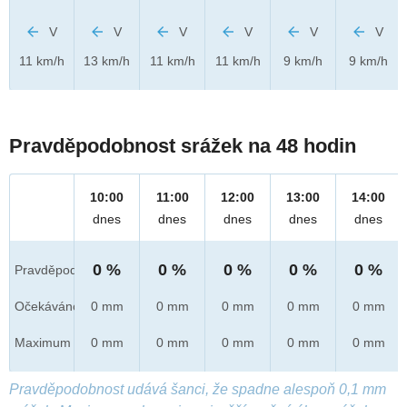
V
V
V
V
V
V
11 km/h
13 km/h
11 km/h
11 km/h
9 km/h
9 km/h
Pravděpodobnost srážek na 48 hodin
10:00
11:00
12:00
13:00
14:00
dnes
dnes
dnes
dnes
dnes
0 %
0 %
0 %
0 %
0 %
Pravděpod.
Očekáváno
0 mm
0 mm
0 mm
0 mm
0 mm
Maximum
0 mm
0 mm
0 mm
0 mm
0 mm
Pravděpodobnost udává šanci, že spadne alespoň 0,1 mm