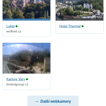
Loket
Hotel Thermal
wolfnet.cz
Karlovy Vary
bristolgroup.cz
Další webkamery