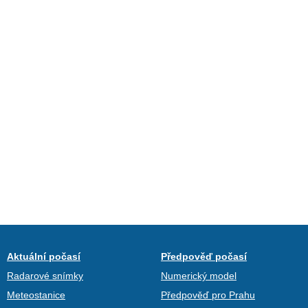
Aktuální počasí
Předpověď počasí
Radarové snímky
Numerický model
Meteostanice
Předpověď pro Prahu