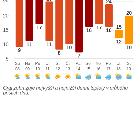
24
25
20
20
15
17
17
15
16
16
12
10
11
11
10
10
9
8
7
5
So
Ne
Po
Út
St
Čt
Pá
So
Ne
Po
Út
St
08
09
10
11
12
13
14
15
16
17
18
19
Graf zobrazuje nejvyšší a nejnižší denní teploty v průběhu
příštích dnů.