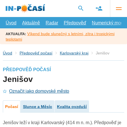
Přejít
na
hlavní
obsah
Úvod
Aktuálně
Radar
Předpověď
Numerický model
Víkend bude slunečný s letními, zítra i tropickými
AKTUALITA:
teplotami
Úvod
Předpověď počasí
Karlovarský kraj
Jenišov
PŘEDPOVĚĎ POČASÍ
Jenišov
Označit jako domovské město
Počasí
Slunce a Měsíc
Kvalita ovzduší
Jenišov leží v kraji Karlovarský (414 m n. m.). Předpověď je