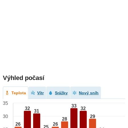
Výhled počasí
Teplota
Vítr
Srážky
Nový sníh
35
33
32
32
31
29
30
28
26
26
25