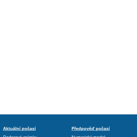
Aktuální počasí
Předpověď počasí
Radarové snímky
Numerický model