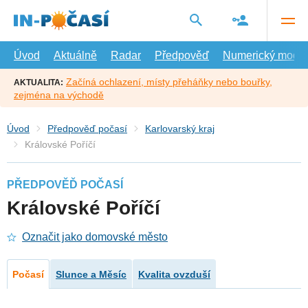
Přejít
na
hlavní
obsah
Úvod
Aktuálně
Radar
Předpověď
Numerický model
Začíná ochlazení, místy přeháňky nebo bouřky,
AKTUALITA:
zejména na východě
Úvod
Předpověď počasí
Karlovarský kraj
Královské Poříčí
PŘEDPOVĚĎ POČASÍ
Královské Poříčí
Označit jako domovské město
Počasí
Slunce a Měsíc
Kvalita ovzduší