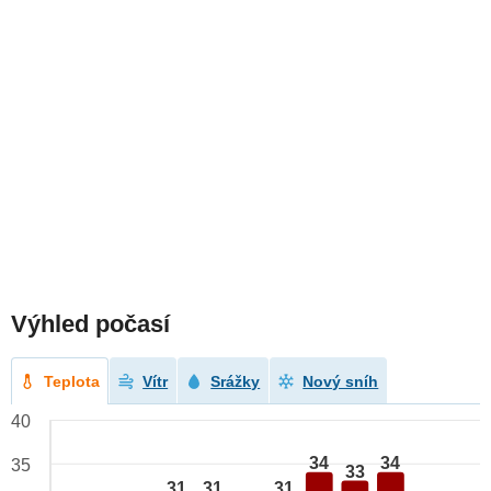
Výhled počasí
Teplota
Vítr
Srážky
Nový sníh
40
34
34
35
33
31
31
31