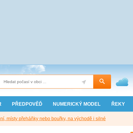
R
PŘEDPOVĚĎ
NUMERICKÝ
MODEL
ŘEKY
í, místy přeháňky nebo bouřky, na východě i silné