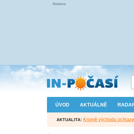
Přejít
na
hlavní
obsah
ÚVOD
AKTUÁLNĚ
RADA
Kromě východu ochlazen
AKTUALITA: