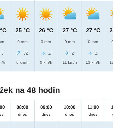
 °C
25 °C
26 °C
27 °C
27 °C
28 °C
mm
0 mm
0 mm
0 mm
0 mm
0 mm
J
JZ
Z
Z
Z
Z
m/h
6 km/h
9 km/h
11 km/h
13 km/h
15 km/h
žek na 48 hodin
:00
08:00
09:00
10:00
11:00
12:00
es
dnes
dnes
dnes
dnes
dnes