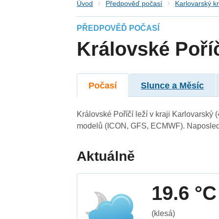
Úvod
Předpověď počasí
Karlovarský kr
PŘEDPOVĚĎ POČASÍ
Královské Poří
Počasí
Slunce a Měsíc
Královské Poříčí leží v kraji Karlovarský
modelů (ICON, GFS, ECMWF). Naposledy 
Aktuálně
19.6 °C
(klesá)