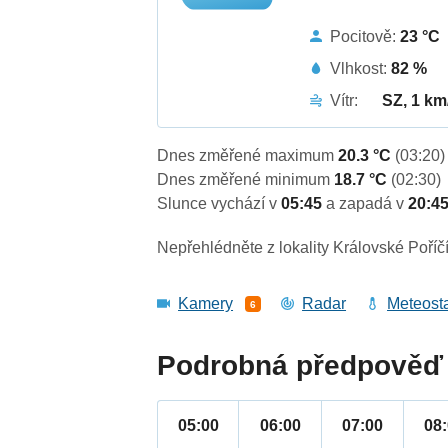
Pocitově:
23 °C
Vlhkost:
82 %
Vítr:
SZ, 1 km
Dnes změřené maximum
20.3 °C
(03:20)
Dnes změřené minimum
18.7 °C
(02:30)
Slunce vychází v
05:45
a zapadá v
20:4
Nepřehlédněte z lokality Královské Poříčí
Kamery
Radar
Meteost
6
Podrobná předpověď 
05:00
06:00
07:00
08