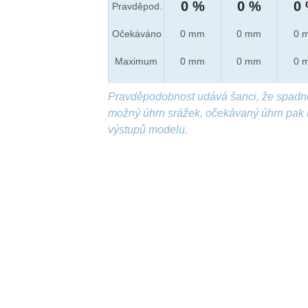
0 %
0 %
0
Pravděpod.
Očekáváno
0 mm
0 mm
0 
Maximum
0 mm
0 mm
0 
Pravděpodobnost udává šanci, že spadn
možný úhrn srážek, očekávaný úhrn pak 
výstupů modelu.