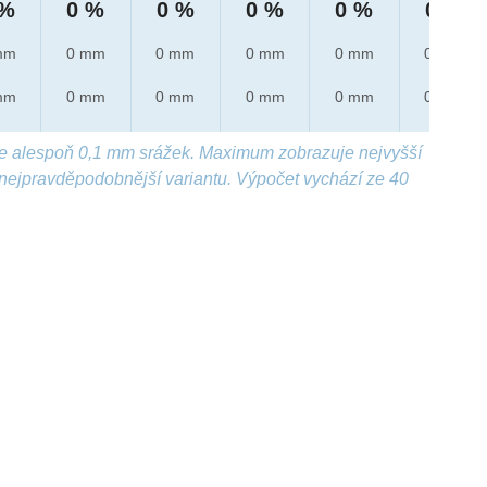
 %
0 %
0 %
0 %
0 %
0 %
mm
0 mm
0 mm
0 mm
0 mm
0 mm
mm
0 mm
0 mm
0 mm
0 mm
0 mm
e alespoň 0,1 mm srážek. Maximum zobrazuje nejvyšší
nejpravděpodobnější variantu. Výpočet vychází ze 40