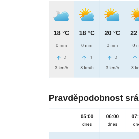
18 °C
18 °C
20 °C
22
0 mm
0 mm
0 mm
0 
J
J
J
3 km/h
3 km/h
3 km/h
3 k
Pravděpodobnost srá
05:00
06:00
07
dnes
dnes
dn