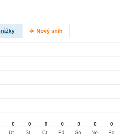
Srážky
Nový sníh
0
0
0
0
0
0
0
Út
St
Čt
Pá
So
Ne
Po