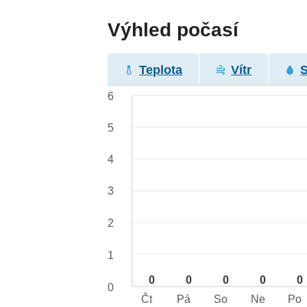
Výhled počasí
Teplota
Vítr
6
5
4
3
2
1
0
0
0
0
0
0
Čt
Pá
So
Ne
Po