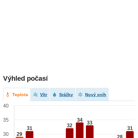
Výhled počasí
Teplota
Vítr
Srážky
Nový sníh
40
34
35
33
32
31
31
29
30
28