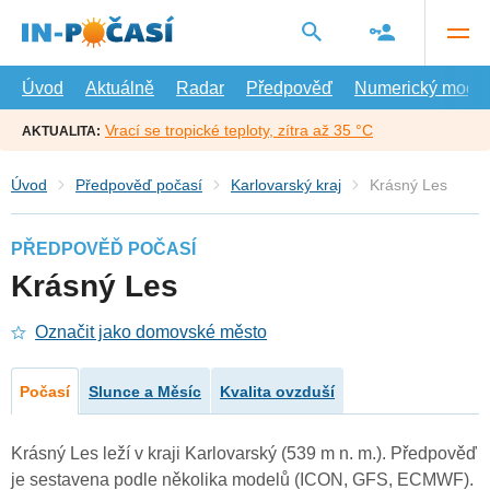
Přejít
na
hlavní
obsah
Úvod
Aktuálně
Radar
Předpověď
Numerický model
Vrací se tropické teploty, zítra až 35 °C
AKTUALITA:
Úvod
Předpověď počasí
Karlovarský kraj
Krásný Les
PŘEDPOVĚĎ POČASÍ
Krásný Les
Označit jako domovské město
Počasí
Slunce a Měsíc
Kvalita ovzduší
Krásný Les leží v kraji Karlovarský (539 m n. m.). Předpověď
je sestavena podle několika modelů (ICON, GFS, ECMWF).