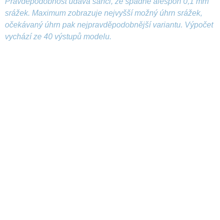
Pravděpodobnost udává šanci, že spadne alespoň 0,1 mm
srážek. Maximum zobrazuje nejvyšší možný úhrn srážek,
očekávaný úhrn pak nejpravděpodobnější variantu. Výpočet
vychází ze 40 výstupů modelu.