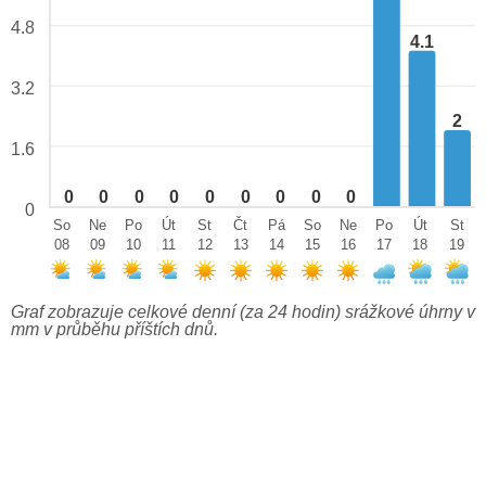
4.8
4.1
3.2
2
1.6
0
0
0
0
0
0
0
0
0
0
So
Ne
Po
Út
St
Čt
Pá
So
Ne
Po
Út
St
08
09
10
11
12
13
14
15
16
17
18
19
Graf zobrazuje celkové denní (za 24 hodin) srážkové úhrny v
mm v průběhu příštích dnů.