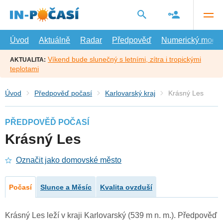
Přejít
na
hlavní
obsah
Úvod
Aktuálně
Radar
Předpověď
Numerický model
Víkend bude slunečný s letními, zítra i tropickými
AKTUALITA:
teplotami
Úvod
Předpověď počasí
Karlovarský kraj
Krásný Les
PŘEDPOVĚĎ POČASÍ
Krásný Les
Označit jako domovské město
Počasí
Slunce a Měsíc
Kvalita ovzduší
Krásný Les leží v kraji Karlovarský (539 m n. m.). Předpověď