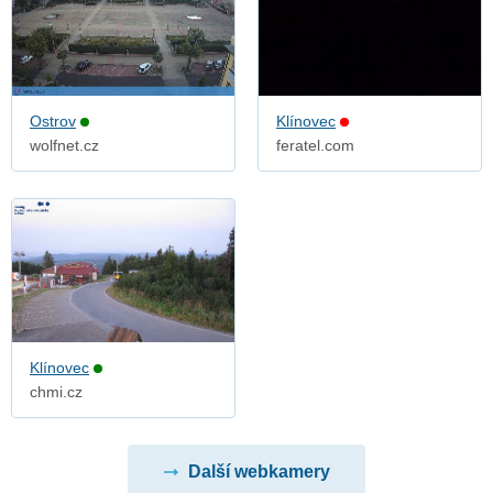
Ostrov
Klínovec
wolfnet.cz
feratel.com
Klínovec
chmi.cz
Další webkamery