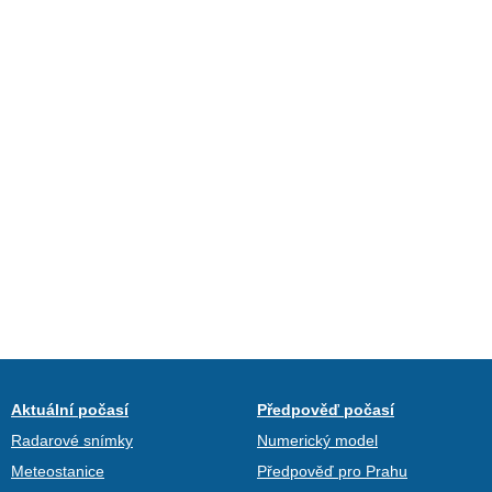
Aktuální počasí
Předpověď počasí
Radarové snímky
Numerický model
Meteostanice
Předpověď pro Prahu