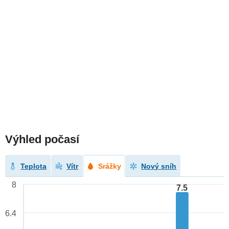
Výhled počasí
Teplota
Vítr
Srážky
Nový sníh
8
7.5
6.4