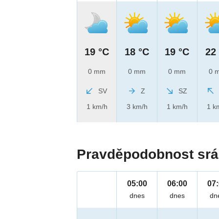
19 °C
18 °C
19 °C
22
0 mm
0 mm
0 mm
0 
SV
Z
SZ
1 km/h
3 km/h
1 km/h
1 k
Pravděpodobnost srá
05:00
06:00
07
dnes
dnes
dn