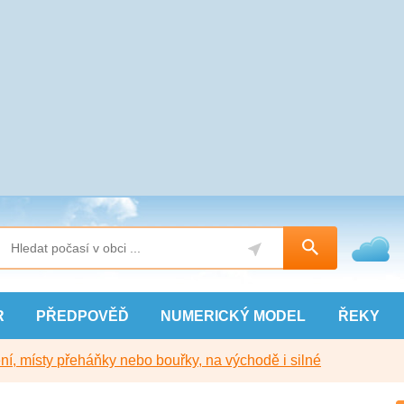
R
PŘEDPOVĚĎ
NUMERICKÝ
MODEL
ŘEKY
í, místy přeháňky nebo bouřky, na východě i silné