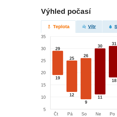
Výhled počasí
Teplota
Vítr
35
31
30
29
30
26
25
25
20
19
18
15
12
10
11
9
5
Čt
Pá
So
Ne
Po