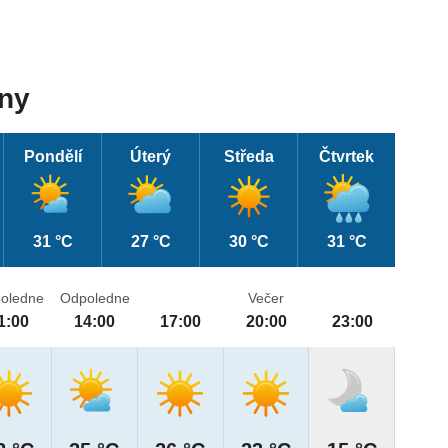
dny
Pondělí
Úterý
Středa
Čtvrtek
31 °C
27 °C
30 °C
31 °C
oledne
Odpoledne
Večer
1:00
14:00
17:00
20:00
23:00