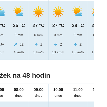
 °C
25 °C
27 °C
27 °C
28 °C
28 °C
mm
0 mm
0 mm
0 mm
0 mm
0 mm
JV
JZ
Z
Z
Z
Z
m/h
4 km/h
9 km/h
13 km/h
13 km/h
15 km/h
žek na 48 hodin
:00
08:00
09:00
10:00
11:00
12:00
es
dnes
dnes
dnes
dnes
dnes