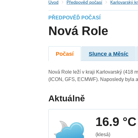
Úvod
Předpověď počasí
Karlovarský kr
PŘEDPOVĚĎ POČASÍ
Nová Role
Počasí
Slunce a Měsíc
Nová Role leží v kraji Karlovarský (418 
(ICON, GFS, ECMWF). Naposledy byla ak
Aktuálně
16.9 °C
(klesá)