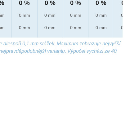
 %
0 %
0 %
0 %
0 %
0 %
mm
0 mm
0 mm
0 mm
0 mm
0 mm
mm
0 mm
0 mm
0 mm
0 mm
0 mm
e alespoň 0,1 mm srážek. Maximum zobrazuje nejvyšší
nejpravděpodobnější variantu. Výpočet vychází ze 40