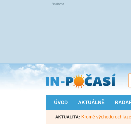
Přejít
na
hlavní
obsah
ÚVOD
AKTUÁLNĚ
RADA
Kromě východu ochlazen
AKTUALITA: