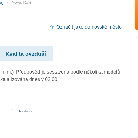
aj
Nová Role
Označit jako domovské město
Kvalita ovzduší
m n. m.). Předpověď je sestavena podle několika modelů
tualizována dnes v 02:00.