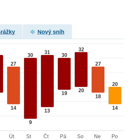
Srážky
Nový sníh
32
31
30
30
27
27
20
20
19
18
14
14
13
9
Út
St
Čt
Pá
So
Ne
Po