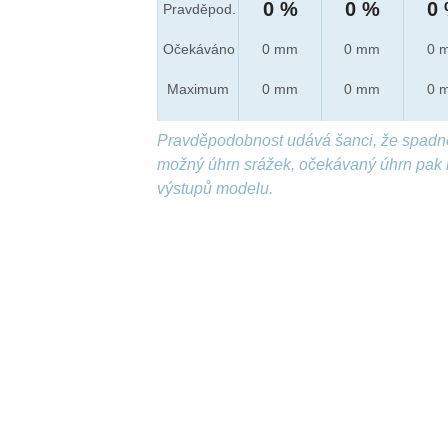
0 %
0 %
0
Pravděpod.
Očekáváno
0 mm
0 mm
0 
Maximum
0 mm
0 mm
0 
Pravděpodobnost udává šanci, že spadn
možný úhrn srážek, očekávaný úhrn pak 
výstupů modelu.