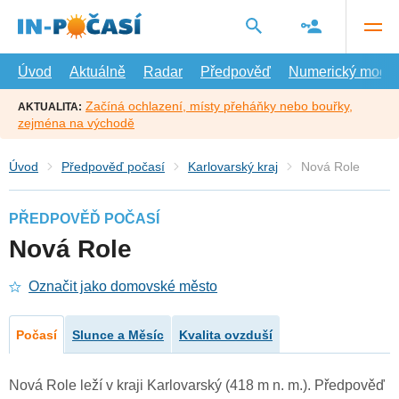
Přejít
na
hlavní
obsah
Úvod
Aktuálně
Radar
Předpověď
Numerický model
Začíná ochlazení, místy přeháňky nebo bouřky,
AKTUALITA:
zejména na východě
Úvod
Předpověď počasí
Karlovarský kraj
Nová Role
PŘEDPOVĚĎ POČASÍ
Nová Role
Označit jako domovské město
Počasí
Slunce a Měsíc
Kvalita ovzduší
Nová Role leží v kraji Karlovarský (418 m n. m.). Předpověď