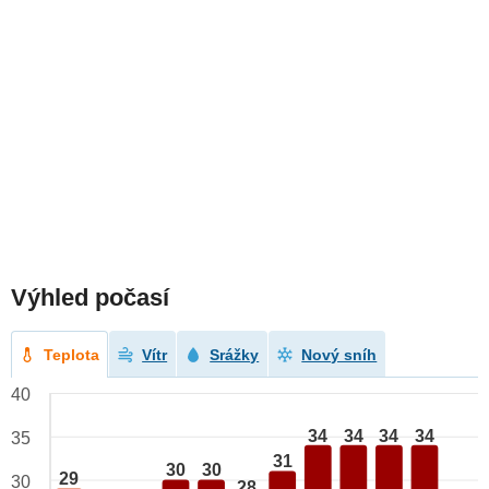
Výhled počasí
Teplota
Vítr
Srážky
Nový sníh
40
34
34
34
34
35
31
30
30
29
30
28