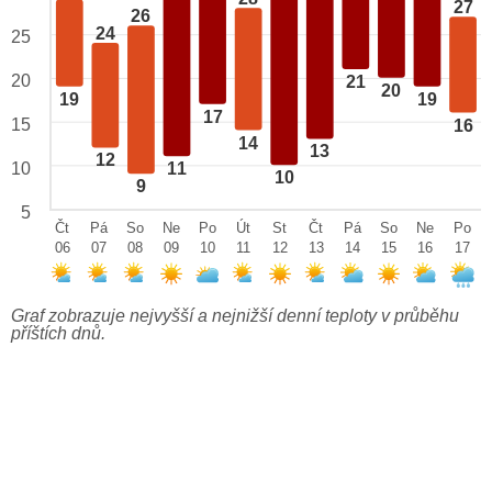
27
26
24
25
20
21
20
19
19
17
15
16
14
13
12
10
11
10
9
5
Čt
Pá
So
Ne
Po
Út
St
Čt
Pá
So
Ne
Po
06
07
08
09
10
11
12
13
14
15
16
17
Graf zobrazuje nejvyšší a nejnižší denní teploty v průběhu
příštích dnů.