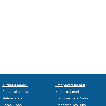
Aktuální počasí
Předpověď počasí
Radarové snímky
Numerický model
Meteostanice
Předpověď pro Prahu
Počasí u vás
Předpověď pro Brno